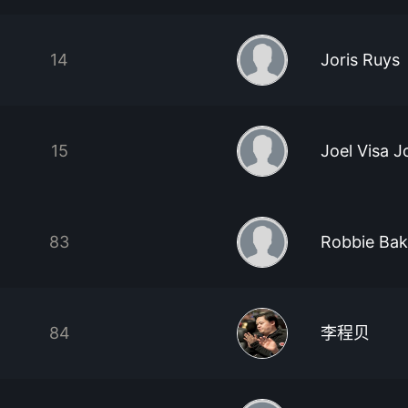
14
Joris Ruys
15
Joel Visa 
83
Robbie Bak
84
李程贝