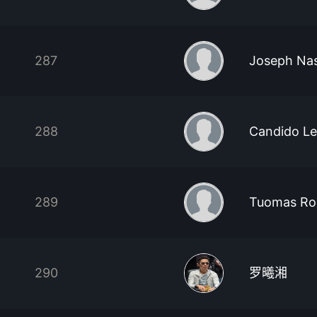
287
Joseph Na
288
Candido L
289
Tuomas Ro
290
罗曦湘