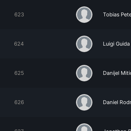
623
Tobias Pet
624
Luigi Guida
625
Danijel Miti
626
Daniel Rod