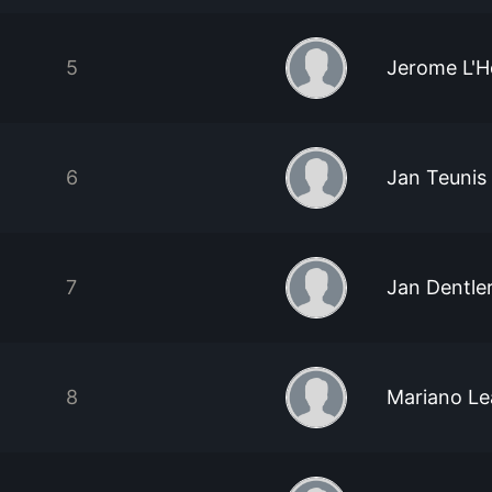
5
Jerome L'H
6
Jan Teunis
7
Jan Dentle
8
Mariano L