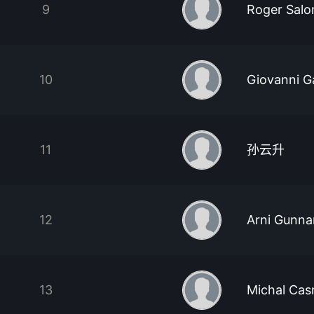
9
Roger Sal
10
Giovanni Ga
11
孙云升
12
Arni Gunna
13
Michal Ca