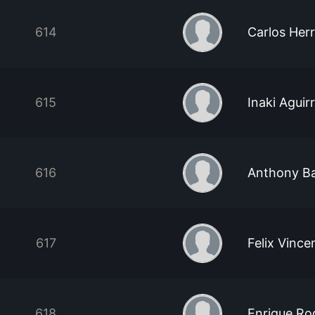
614
Carlos Herr
615
Inaki Aguir
616
Anthony Ba
617
Felix Vinc
618
Enrique Ro