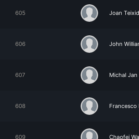
605
Joan Teixi
606
John Willi
607
Michal Jan
608
Francesco
609
Chaofei W