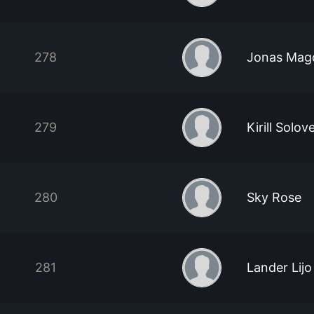
278
Jonas Magd
279
Kirill Solov
280
Sky Rose
281
Lander Lijo