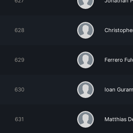
627
Jonathan P
628
Christophe
629
Ferrero Ful
630
Ioan Guram
631
Matthias D