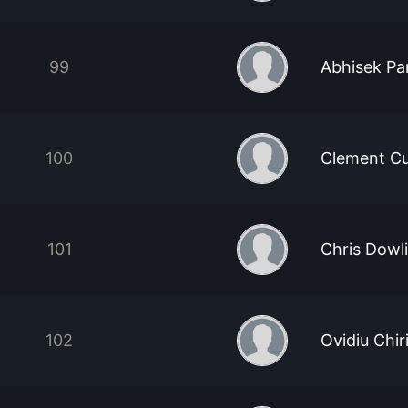
99
Abhisek P
100
Clement C
101
Chris Dowl
102
Ovidiu Chir