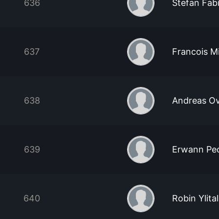
636
Stefan Fab
637
Francois Mi
638
Andreas O
639
Erwann Pe
640
Robin Ylita