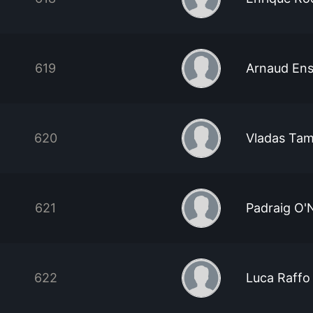
619
Arnaud En
620
Vladas Ta
621
Padraig O'N
622
Luca Raffo