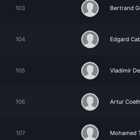
103
Bertrand 
104
Edgard Ca
105
Vladimir 
106
Artur Coel
107
Mohamed T