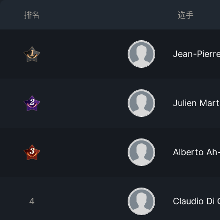
排名
选手
Jean-Pierr
Julien Mart
Alberto Ah
4
Claudio Di