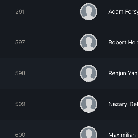
291
Adam Fors
597
Robert Hei
598
Renjun Ya
599
Nazaryi R
600
Maximilian