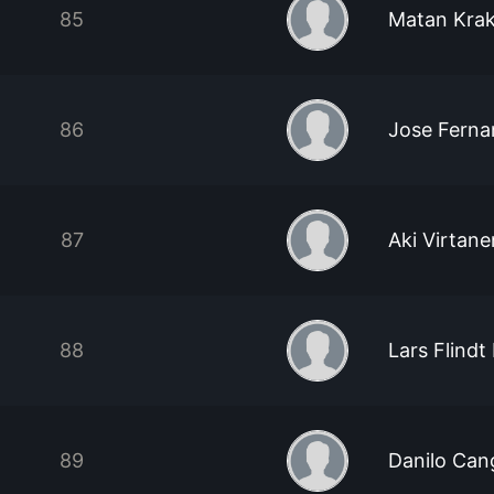
85
Matan Kra
86
Jose Ferna
87
Aki Virtane
88
Lars Flindt 
89
Danilo Cang