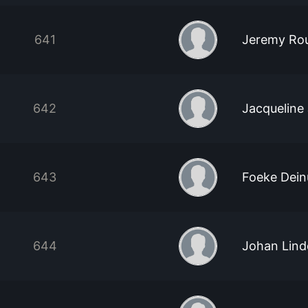
641
Jeremy Rou
642
Jacqueline
643
Foeke Dei
644
Johan Lind