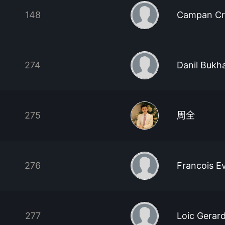
148
Campan Cri
274
Danil Bukha
275
周全
276
Francois E
277
Loic Gerar