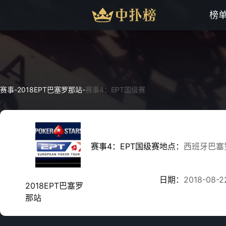
榜
赛事
-
2018EPT巴塞罗那站
-
赛事4：EPT国级赛
赛事4：EPT国级赛
地点：
西班牙巴塞
日期：
2018-08-2
2018EPT巴塞罗
那站