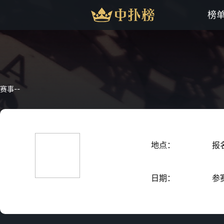
榜
赛事
-
-
地点：
报
日期：
参