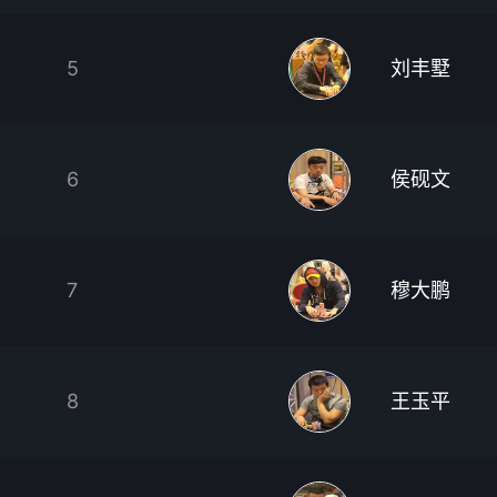
5
刘丰墅
6
侯砚文
7
穆大鹏
8
王玉平