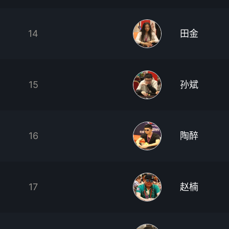
14
田金
15
孙斌
16
陶醉
17
赵楠