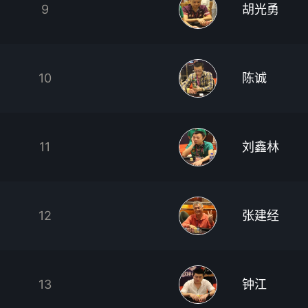
9
胡光勇
10
陈诚
11
刘鑫林
12
张建经
13
钟江