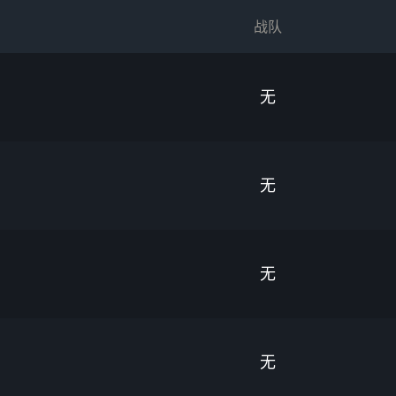
战队
无
无
无
无