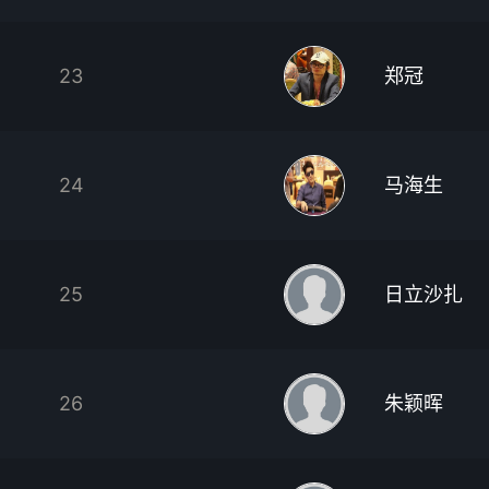
23
郑冠
24
马海生
25
日立沙扎
26
朱颖晖