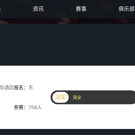
单
资讯
赛事
俱乐部
际酒店
报名：
无
冠军
周全
参赛：
758人