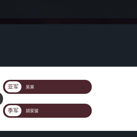
亚军
吴昊
季军
胡家骏