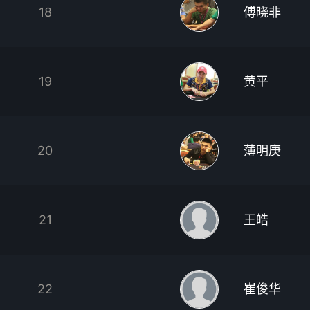
18
傅晓非
19
黄平
20
薄明庚
21
王皓
22
崔俊华