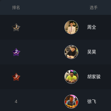
排名
选手
周全
吴昊
胡家骏
4
徐飞