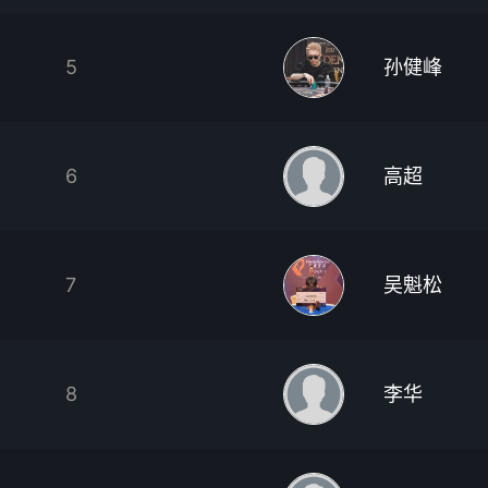
5
孙健峰
6
高超
7
吴魁松
8
李华