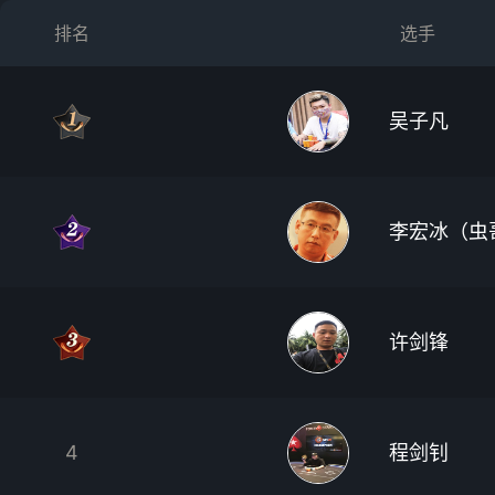
排名
选手
吴子凡
李宏冰（虫
许剑锋
4
程剑钊