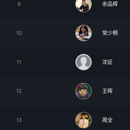
9
余品辉
10
常少桐
11
沈征
12
王晖
13
周全