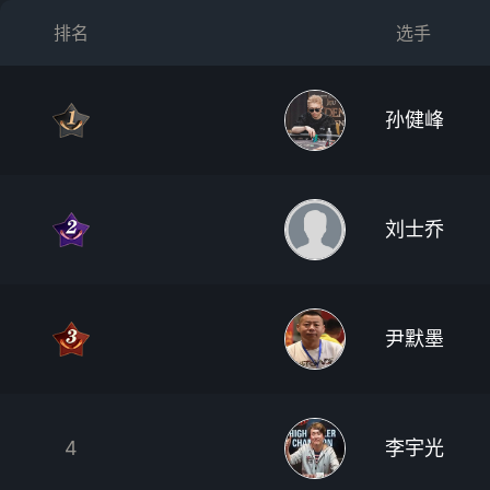
排名
选手
孙健峰
刘士乔
尹默墨
4
李宇光