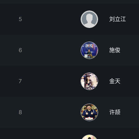
5
刘立江
6
施俊
7
金天
8
许颉