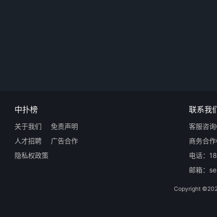
中扑榜
联系我
关于我们
免责声明
客服咨询Q
人才招聘
广告合作
商务合作Q
隐私权政策
电话：18
邮箱：ser
Copyright 