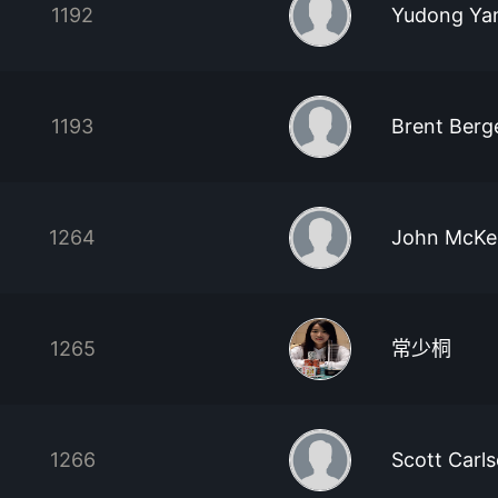
1192
Yudong Ya
1193
Brent Berg
1264
John McKe
1265
常少桐
1266
Scott Carl