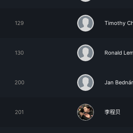
129
Timothy C
130
Ronald Le
200
Jan Bedná
201
李程贝