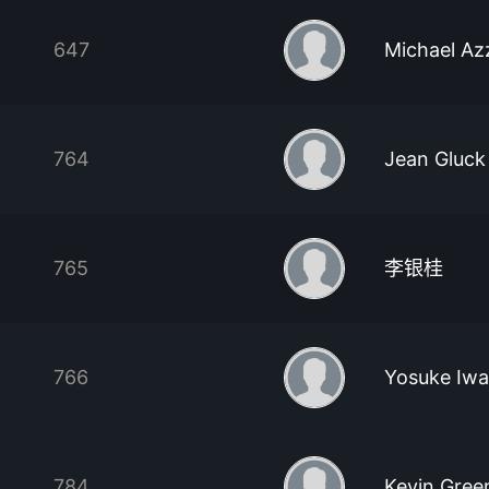
647
Michael Az
764
Jean Gluck
765
李银桂
766
Yosuke Iwa
784
Kevin Gree