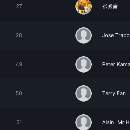
27
张殿雷
28
Jose Trapo
49
Péter Kama
50
Terry Fan
51
Alain "Mr 