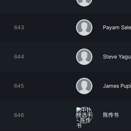
643
Payam Sal
644
Steve Yag
645
James Pupi
646
陈传书