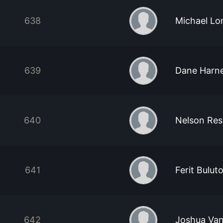
638
Michael Lo
639
Dane Harne
640
Nelson Res
641
Ferit Bulut
642
Joshua Va