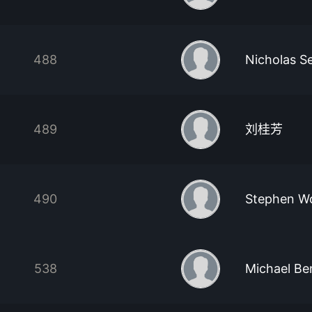
488
Nicholas S
489
刘桂芳
490
Stephen W
538
Michael Be