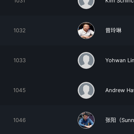
1031
Kim Schin
1032
曾玲琳
1033
Yohwan Li
1045
Andrew Ha
1046
张阳（Sun