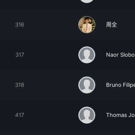
316
周全
317
Naor Slob
318
Bruno Fili
417
Thomas Jo