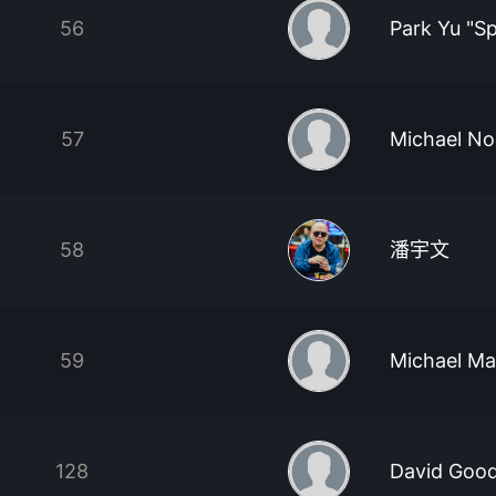
56
Park Yu "S
57
Michael No
58
潘宇文
59
Michael Ma
128
David Goo