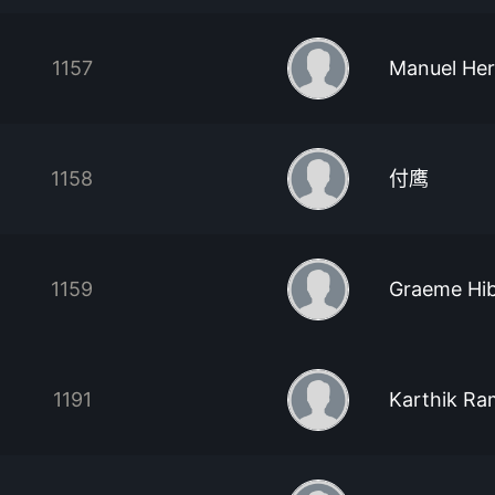
1157
Manuel Her
1158
付鹰
1159
Graeme Hi
1191
Karthik Ra