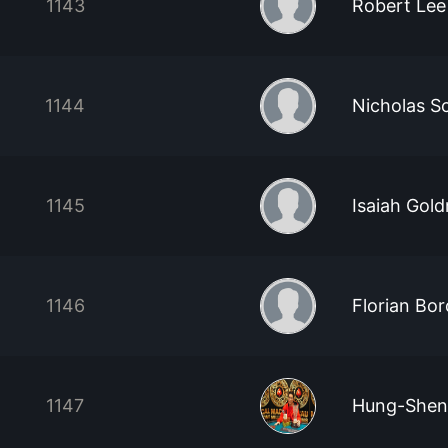
1143
Robert Lee
1144
Nicholas 
1145
Isaiah Gol
1146
Florian Bor
1147
Hung-Shen