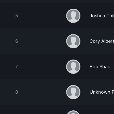
5
Joshua Th
6
Cory Alber
7
Bob Shao
8
Unknown P