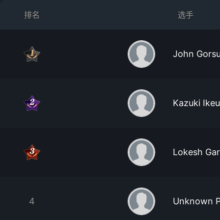
排名
选手
John Gors
Kazuki Ikeu
Lokesh Ga
4
Unknown P