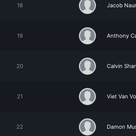
18
Jacob Na
19
Anthony Ca
20
Calvin Sha
21
Viet Van V
22
Damon Mus