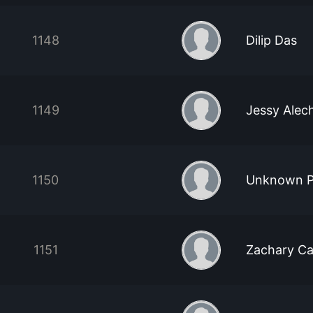
1148
Dilip Das
1149
Jessy Alec
1150
Unknown P
1151
Zachary Ca