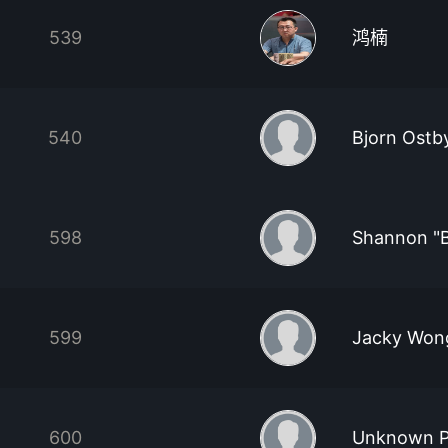
539
鸿楠
540
Bjorn Ostb
598
Shannon "
599
Jacky Won
600
Unknown P