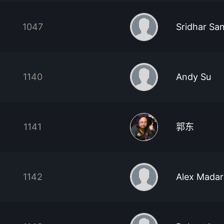
1047
Sridhar Sa
1140
Andy Su
1141
郭东
1142
Alex Madar