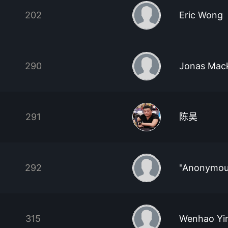
202
Eric Wong
290
Jonas Mac
291
陈昊
292
"Anonymou
315
Wenhao Yi