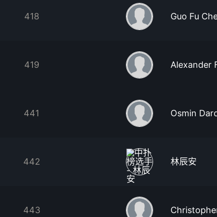
418
Guo Fu Ch
419
Alexander 
441
Osmin Dar
442
林辰安
443
Christopher