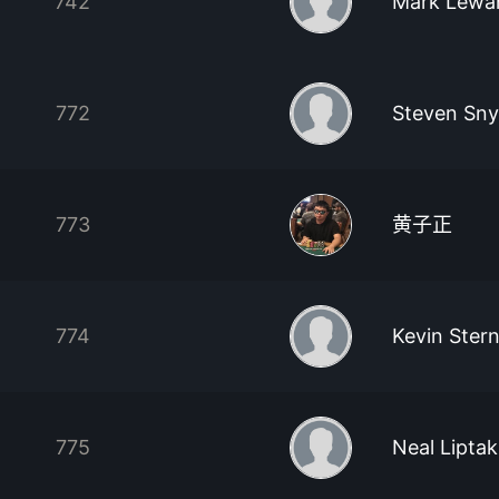
742
Mark Lewa
772
Steven Sny
773
黄子正
774
Kevin Ster
775
Neal Liptak