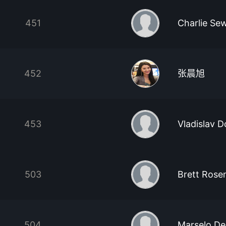
451
Charlie Sew
452
张晨旭
453
Vladislav 
503
Brett Rose
504
Marselo De