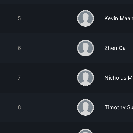
5
Kevin Maa
6
Zhen Cai
7
Nicholas M
8
Timothy S