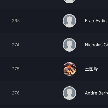
265
Eran Aydin
274
Nicholas G
275
王国峰
276
Andre Barr