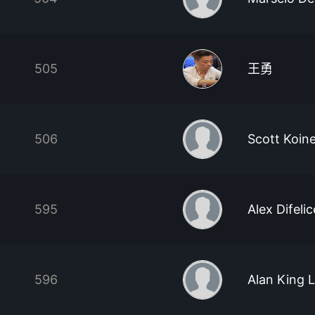
505
王勇
506
Scott Koin
595
Alex Difelic
596
Alan King 