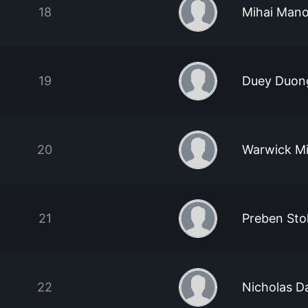
18
Mihai Mano
19
Duey Duon
20
Warwick Mi
21
Preben St
22
Nicholas D