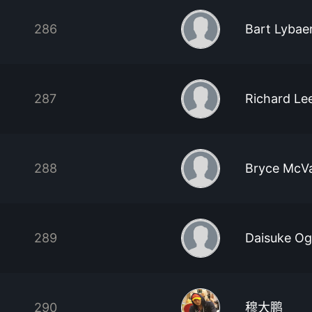
286
Bart Lybae
287
Richard Le
288
Bryce McV
289
Daisuke Og
290
穆大鹏