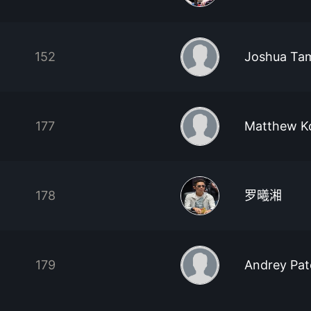
152
Joshua Ta
177
Matthew Ko
178
罗曦湘
179
Andrey Pa