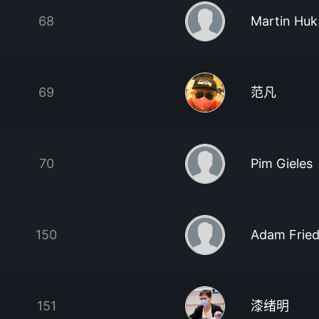
68
Martin Huk
69
范凡
70
Pim Gieles
150
Adam Frie
151
漆绪明