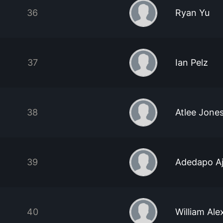
36
Ryan Yu
37
Ian Pelz
38
Atlee Jone
39
Adedapo Aj
40
William Ale