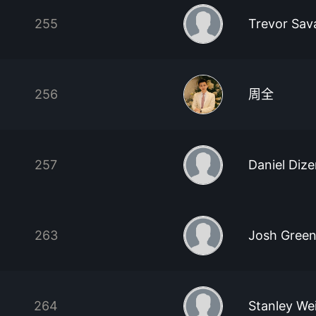
255
Trevor Sav
256
周全
257
Daniel Diz
263
Josh Gree
264
Stanley We