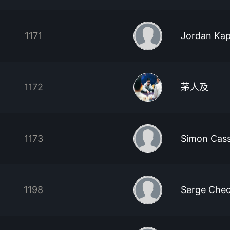
1171
Jordan Kap
1172
茅人及
1173
Simon Cass
1198
Serge Chec