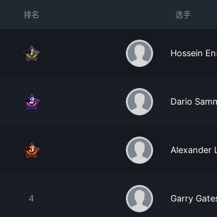
排名
选手
Hossein En
Dario Sam
Alexander 
4
Garry Gate