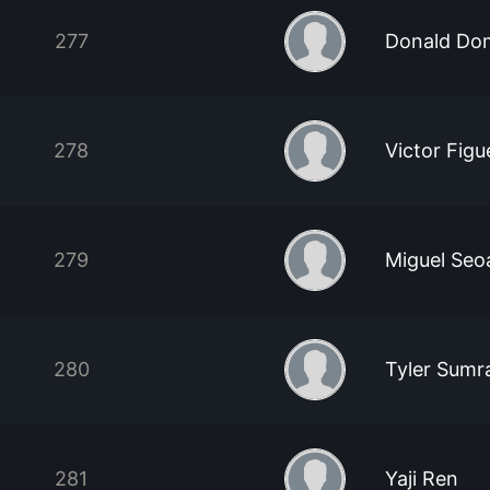
277
Donald Do
278
Victor Figu
279
Miguel Seoa
280
Tyler Sumra
281
Yaji Ren