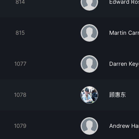
814
Edward Ro
815
Martin Car
1077
Darren Key
1078
顾惠东
1079
Andrew Ha