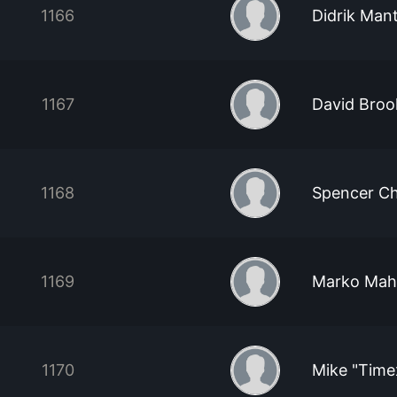
1166
Didrik Man
1167
David Broo
1168
Spencer C
1169
Marko Mah
1170
Mike "Tim