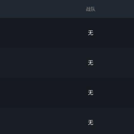
战队
无
无
无
无