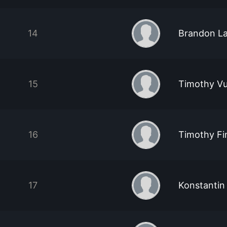
14
Brandon L
15
Timothy V
16
Timothy Fi
17
Konstantin