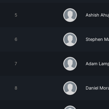
5
Ashish Ahu
6
Stephen M
7
Adam Lam
8
Daniel Mor