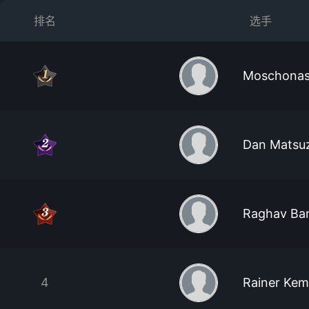
排名
选手
Moschonas 
Dan Matsu
Raghav Ba
4
Rainer Ke