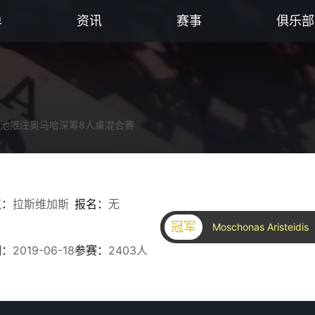
单
资讯
赛事
俱乐部
克/底池限注奥马哈深筹8人桌混合赛
点：
拉斯维加斯
报名：
无
冠军
Moschonas Aristeidis
期：
2019-06-18
参赛：
2403人