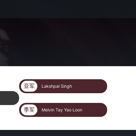
亚军
Lakshpal Singh
季军
Melvin Tay Yao Loon