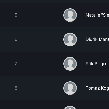
5
Natalie "Si
6
Didrik Man
7
Erik Billgre
8
Tomaz Kog