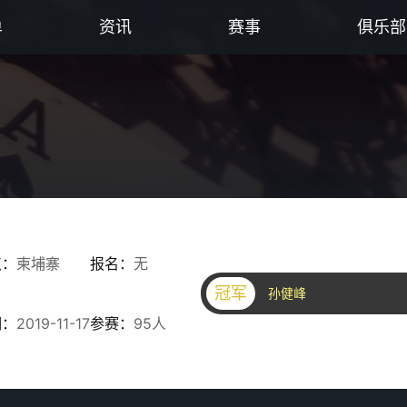
单
资讯
赛事
俱乐部
点：
柬埔寨
报名：
无
冠军
孙健峰
期：
2019-11-17
参赛：
95人