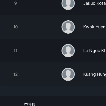
9
Jakub Kota
10
Kwok Yuen 
11
Le Ngoc K
12
Kuang Hun
中扑榜