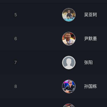
5
吴亚轲
6
尹默墨
7
张阳
8
孙国栋