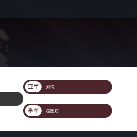
亚军
刘悦
季军
赵国建