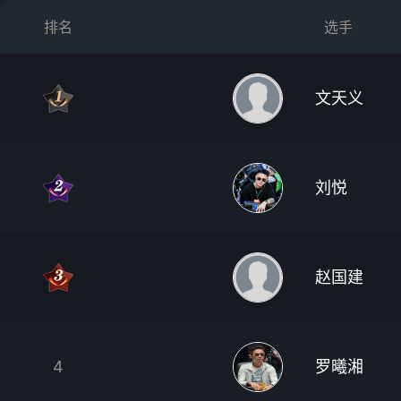
排名
选手
文天义
刘悦
赵国建
4
罗曦湘