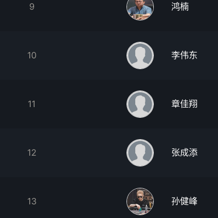
9
鸿楠
10
李伟东
11
章佳翔
12
张成添
13
孙健峰