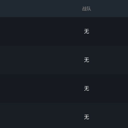
战队
无
无
无
无