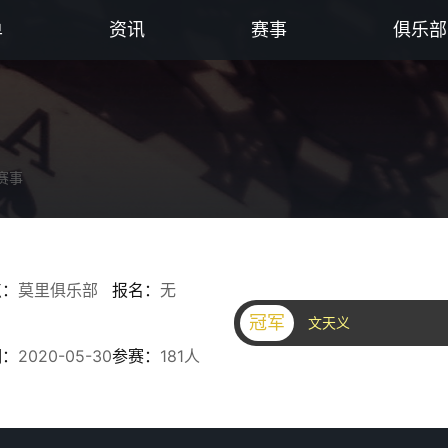
单
资讯
赛事
俱乐部
赛事
点：
莫里俱乐部
报名：
无
冠军
文天义
期：
2020-05-30
参赛：
181人