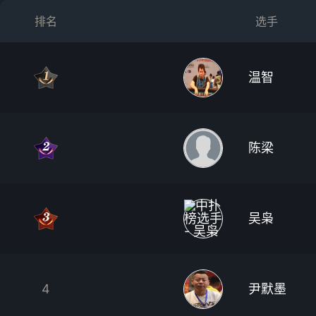
排名
选手
温智
陈梁
吴枭
4
尹默墨