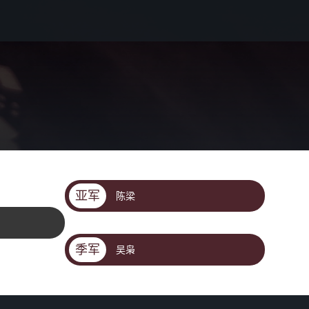
亚军
陈梁
季军
吴枭