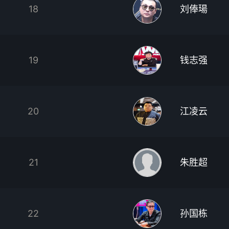
18
刘俸瑒
19
钱志强
20
江凌云
21
朱胜超
22
孙国栋