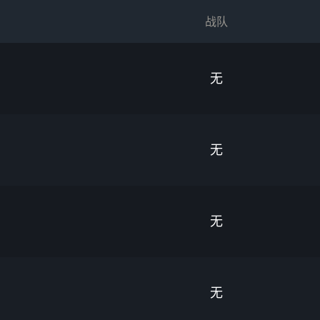
战队
无
无
无
无