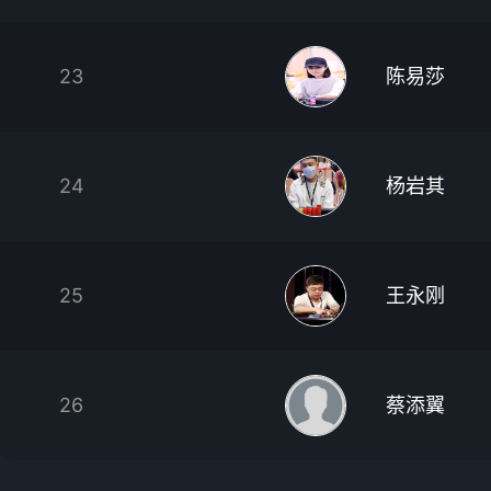
23
陈易莎
24
杨岩其
25
王永刚
26
蔡添翼