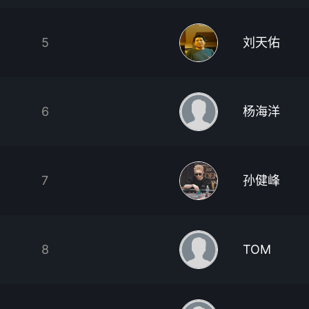
5
刘天佑
6
杨海洋
7
孙健峰
8
TOM