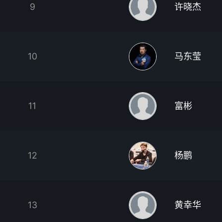
9
许晓杰
10
马东莹
11
富彬
12
杨鹏
13
黄幸华