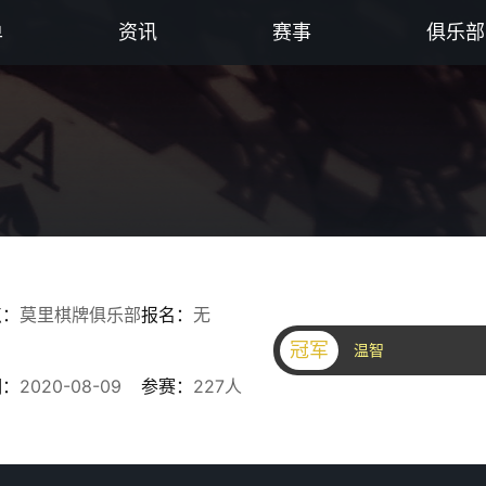
单
资讯
赛事
俱乐部
点：
莫里棋牌俱乐部
报名：
无
冠军
温智
期：
2020-08-09
参赛：
227人