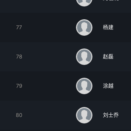
77
杨建
78
赵磊
79
涂越
80
刘士乔