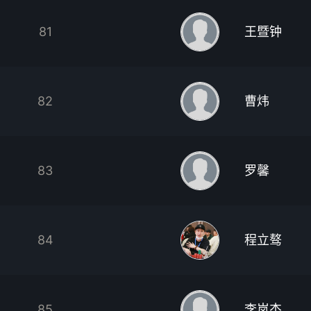
81
王暨钟
82
曹炜
83
罗馨
84
程立骜
85
李岚杰