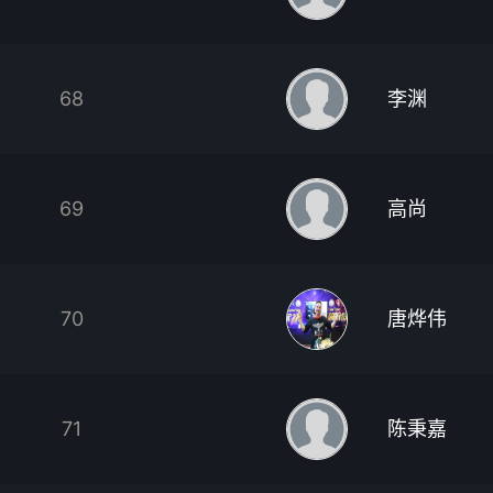
68
李渊
69
高尚
70
唐烨伟
71
陈秉嘉