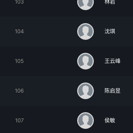
103
林岩
104
沈琪
105
王云峰
106
陈启昱
107
侯敏