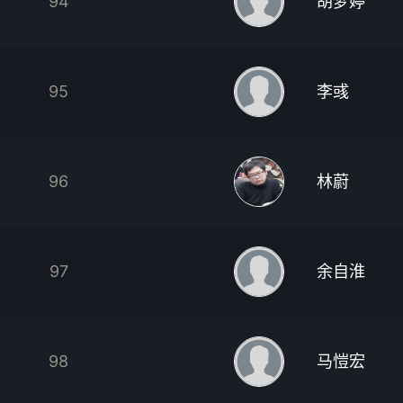
94
胡梦婷
95
李彧
96
林蔚
97
余自淮
98
马愷宏