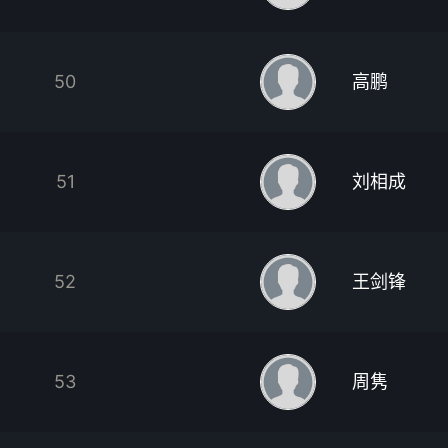
50
高鹏
51
刘相成
52
王剑锋
53
周隽