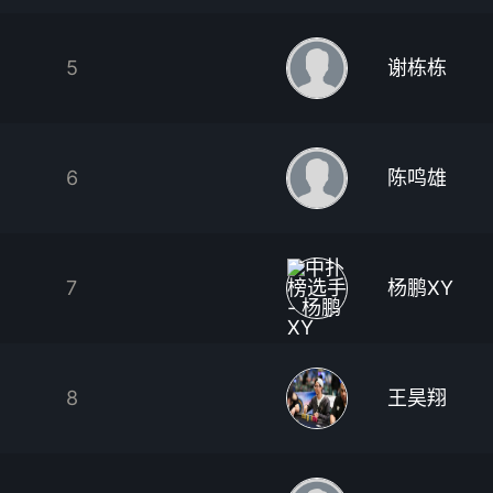
5
谢栋栋
6
陈鸣雄
7
杨鹏XY
8
王昊翔