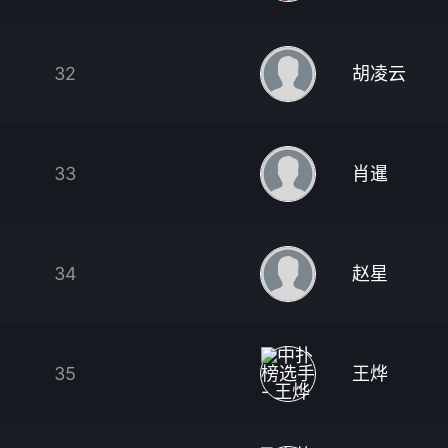
32
胡凌云
33
肖暹
34
赵星
35
王烨