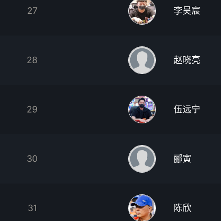
27
李昊宸
28
赵晓亮
29
伍远宁
30
郦寅
31
陈欣