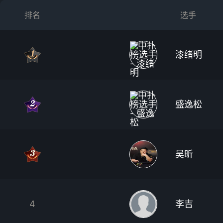
排名
选手
漆绪明
盛逸松
吴昕
4
李吉