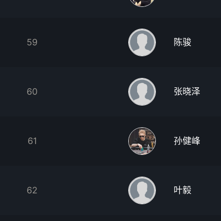
59
陈骏
60
张晓泽
61
孙健峰
62
叶毅