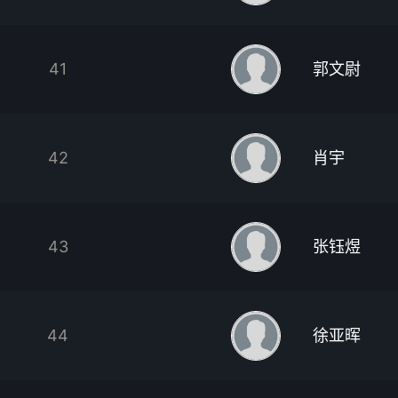
41
郭文尉
42
肖宇
43
张钰煜
44
徐亚晖