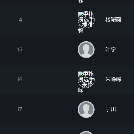
14
楼曙毅
15
叶宁
16
朱峥嵘
17
于川