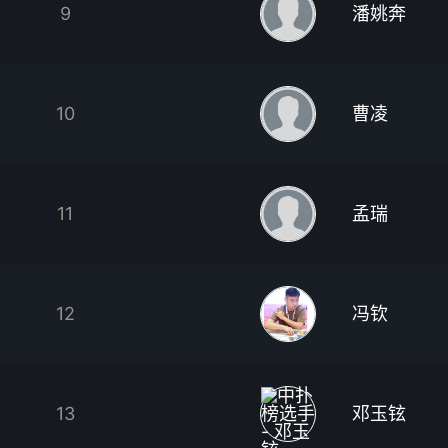
9
潘姚奔
10
曹凌
11
孟瑞
12
冯钦
13
邓玉铉