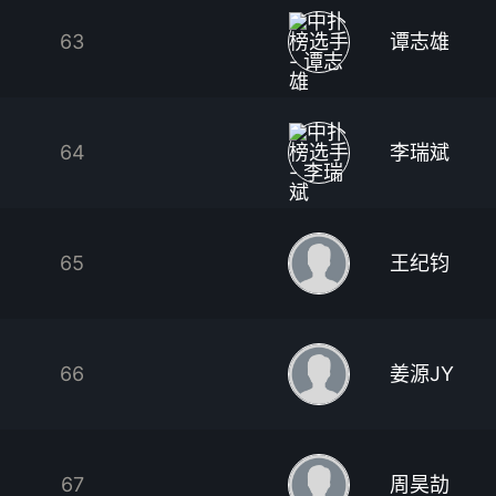
63
谭志雄
64
李瑞斌
65
王纪钧
66
姜源JY
67
周昊劼