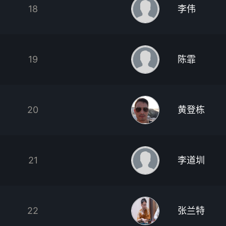
18
李伟
19
陈霏
20
黄登栋
21
李道圳
22
张兰特