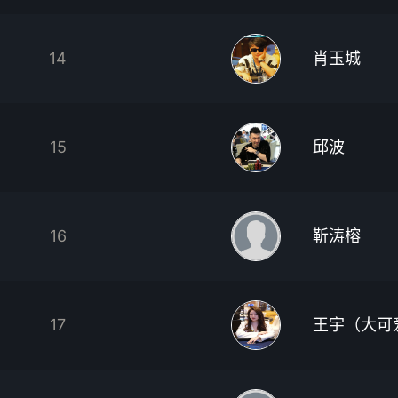
14
肖玉城
15
邱波
16
靳涛榕
17
王宇（大可