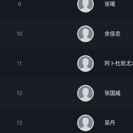
9
张瑒
10
余佳忠
11
阿卜杜凯尤
12
张国威
13
吴丹