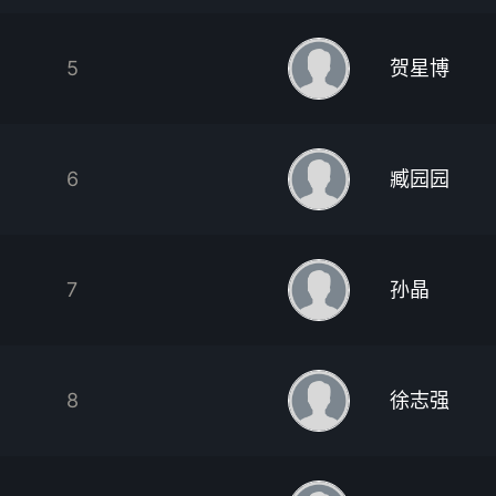
5
贺星博
6
臧园园
7
孙晶
8
徐志强