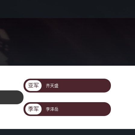
亚军
齐天盛
季军
李泽岳