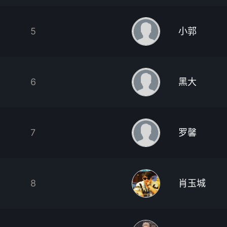
5
小郭
6
黑大
7
罗馨
8
肖玉城