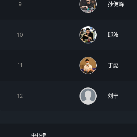
9
孙健峰
10
邱波
11
丁彪
12
刘宁
中扑榜