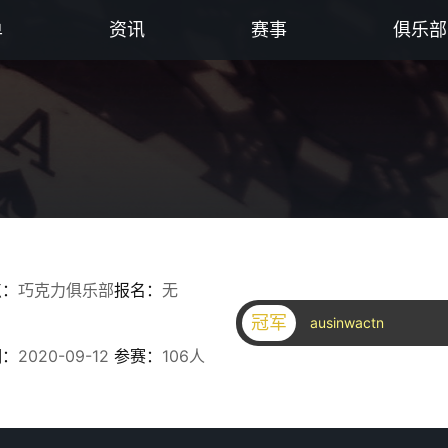
单
资讯
赛事
俱乐部
点：
巧克力俱乐部
报名：
无
冠军
ausinwactn
期：
2020-09-12
参赛：
106人