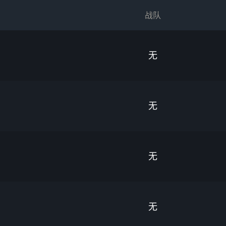
战队
无
无
无
无