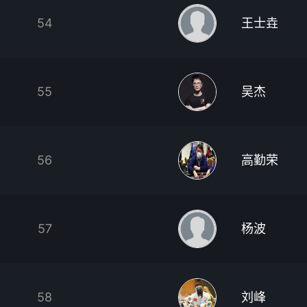
54
王士垚
55
吴杰
56
高勤荣
57
杨波
58
刘峰