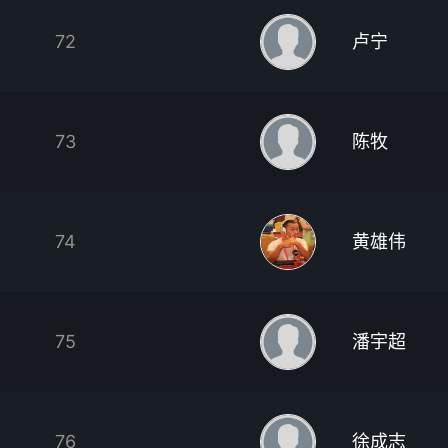
72
卢宁
73
陈牧
74
黄雄伟
75
潘宇超
76
徐成志