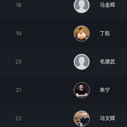
18
马金辉
19
丁彪
20
毛建武
21
朱宁
22
冯文辉