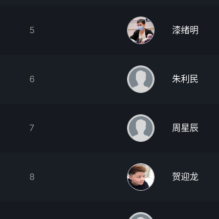
5
漆绪明
6
朱利民
7
周星辰
8
贺迎龙