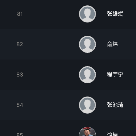
81
张雄斌
82
俞炜
83
程宇宁
84
张池琦
85
鸿楠