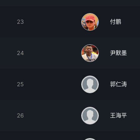
23
付鹏
24
尹默墨
25
郭仁涛
26
王海平