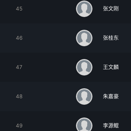
45
张文刚
46
张桂东
47
王文麟
48
朱嘉豪
49
李源鲲