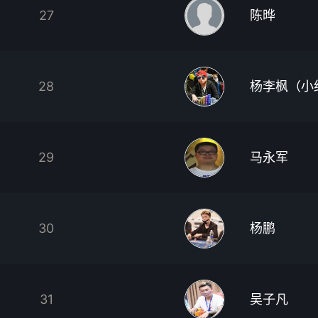
27
陈晔
28
杨李枫（小
29
马永军
30
杨鹏
31
吴子凡