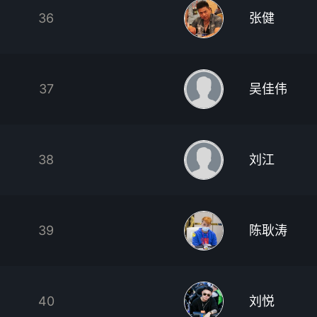
36
张健
37
吴佳伟
38
刘江
39
陈耿涛
40
刘悦