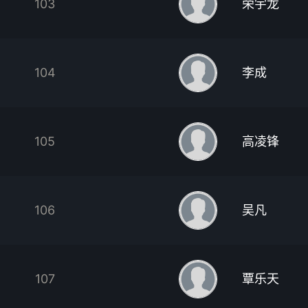
103
荣宇龙
104
李成
105
高凌锋
106
吴凡
107
覃乐天