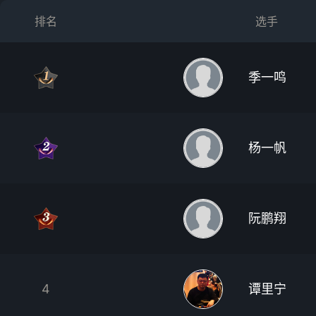
排名
选手
季一鸣
杨一帆
阮鹏翔
4
谭里宁