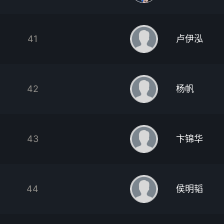
41
卢伊泓
42
杨帆
43
卞锦华
44
侯明韬