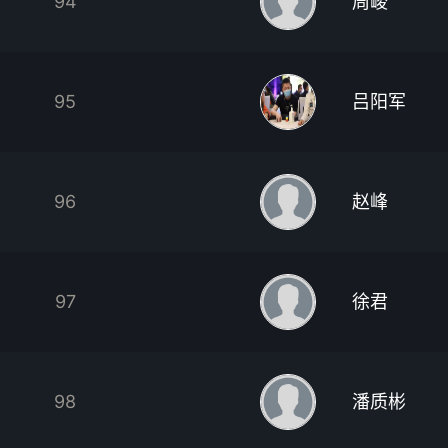
94
周峻
95
吕阳军
96
赵峰
97
徐君
98
潘质彬