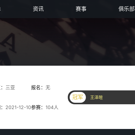
单
资讯
赛事
俱乐部
点：
三亚
报名：
无
冠军
王泽暄
期：
2021-12-10
参赛：
104人