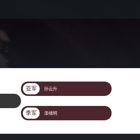
亚军
孙云升
季军
漆绪明