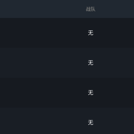
战队
无
无
无
无