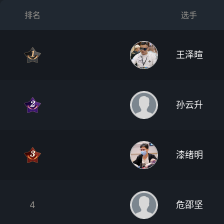
排名
选手
王泽暄
孙云升
漆绪明
4
危邵坚