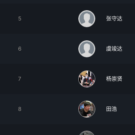
5
张守达
6
虞竣达
7
杨崇贤
8
田浩