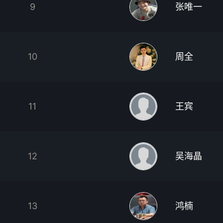
9
张唯一
10
周全
11
王宾
12
吴海晶
13
鸿楠