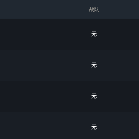
战队
无
无
无
无