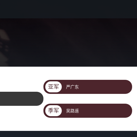
亚军
严广东
季军
吴路遥