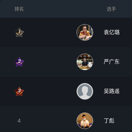
排名
选手
袁亿璐
严广东
吴路遥
4
丁彪