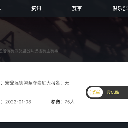
单
资讯
赛事
俱乐部
慈善邀请赛暨莫里战队选拔赛主赛事
点：
宏鼎温德姆至尊豪庭大
报名：
无
冠军
袁亿璐
期：
2022-01-08
参赛：
75人