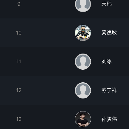
9
宋玮
10
梁逸敏
11
刘冰
12
苏宁祥
13
孙骏伟