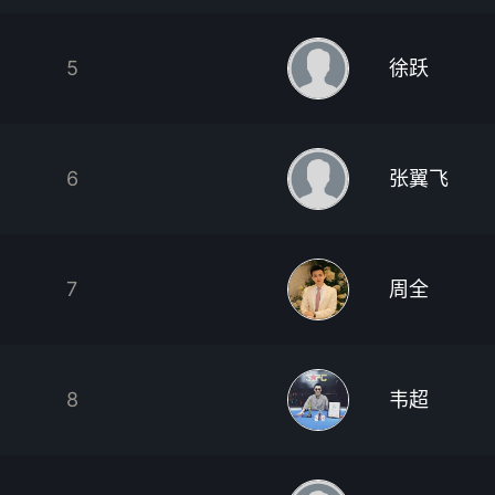
5
徐跃
6
张翼飞
7
周全
8
韦超