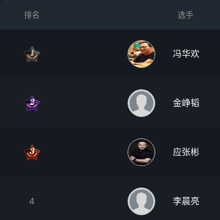
排名
选手
冯华欢
金峥韬
应张彬
4
李晨亮