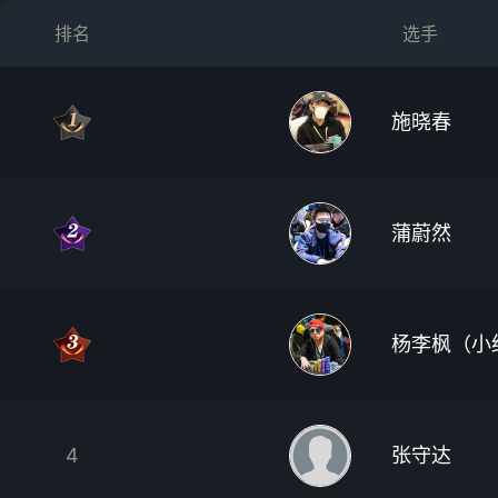
排名
选手
施晓春
蒲蔚然
杨李枫（小
4
张守达