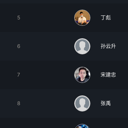
5
丁彪
6
孙云升
7
宋建忠
8
张禹