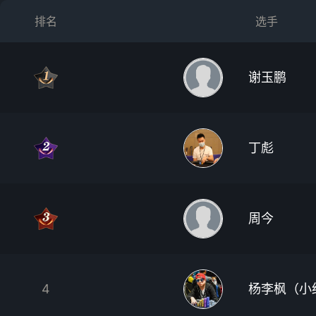
排名
选手
谢玉鹏
丁彪
周今
4
杨李枫（小