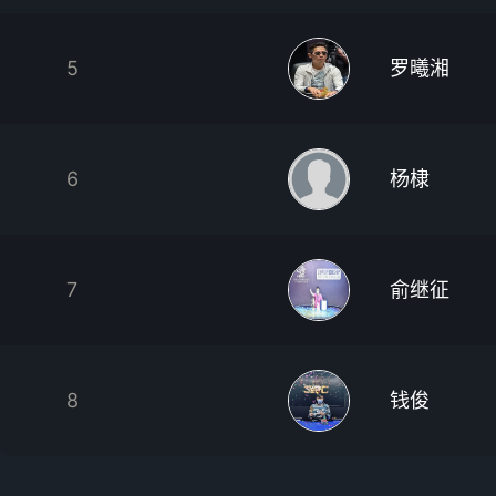
5
罗曦湘
6
杨棣
7
俞继征
8
钱俊