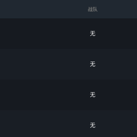
战队
无
无
无
无