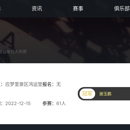
单
资讯
赛事
俱乐部
宁波站单日大师赛
点：
应梦里景区鸿运堂
报名：
无
冠军
谢玉鹏
期：
2022-12-15
参赛：
61人