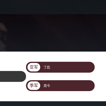
亚军
丁彪
季军
周今