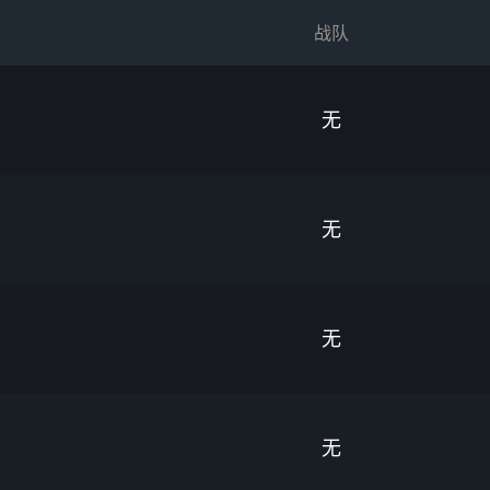
战队
无
无
无
无