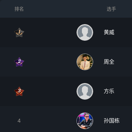
排名
选手
黄威
周全
方乐
4
孙国栋