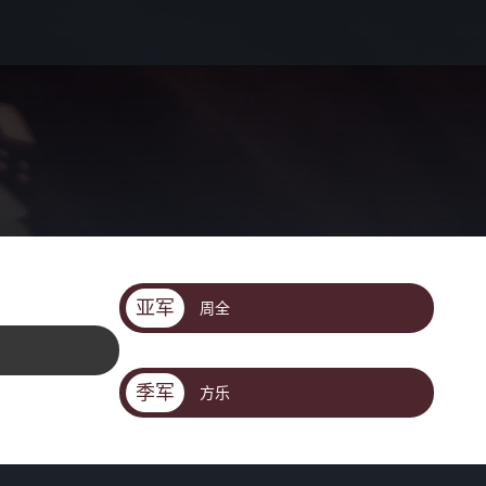
亚军
周全
季军
方乐