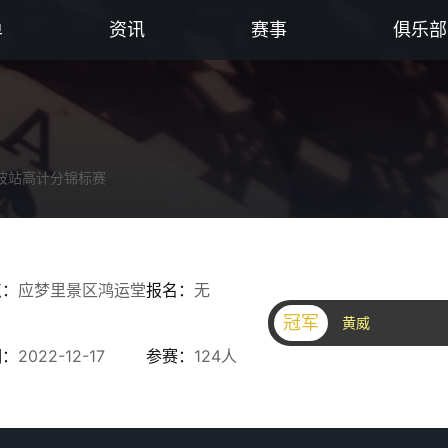
单
资讯
赛事
俱乐部
宁波站高计分锦标赛
点：
应梦里景区鸿运堂
报名：
无
冠军
黄威
期：
2022-12-17
参赛：
124人