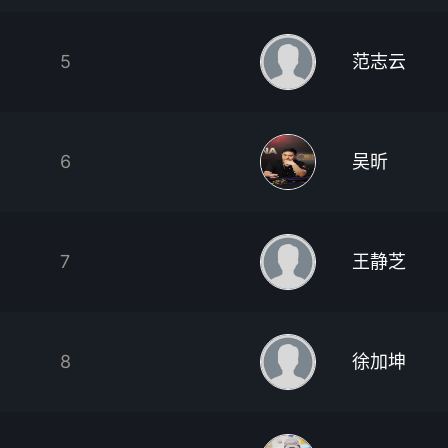
5
范志云
6
吴昕
7
王静芝
8
徐加坤