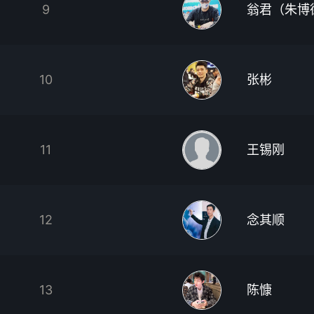
9
翁君（朱博
10
张彬
11
王锡刚
12
念其顺
13
陈慷