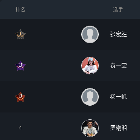
排名
选手
张宏胜
袁一雯
杨一帆
4
罗曦湘