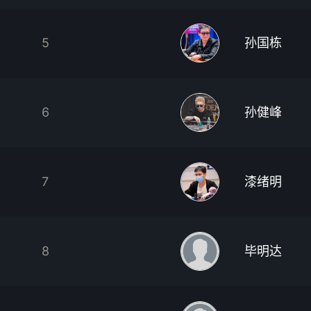
5
孙国栋
6
孙健峰
7
漆绪明
8
毕明达