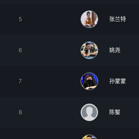
5
张兰特
6
姚尧
7
孙蒙蒙
8
陈錾