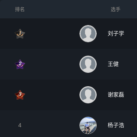
排名
选手
刘子学
王健
谢家磊
4
杨子浩