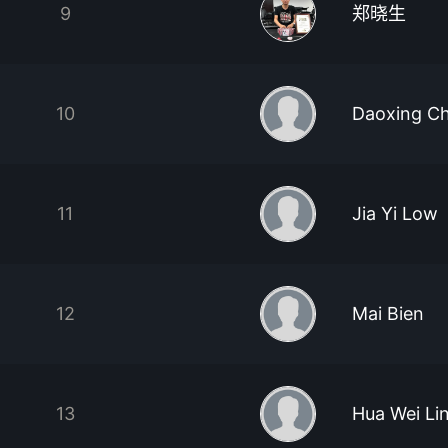
9
郑晓生
10
Daoxing C
11
Jia Yi Low
12
Mai Bien
13
Hua Wei Li