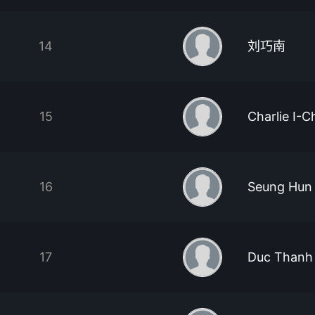
14
刘巧南
15
Charlie I-C
16
Seung Hun
17
Duc Thanh