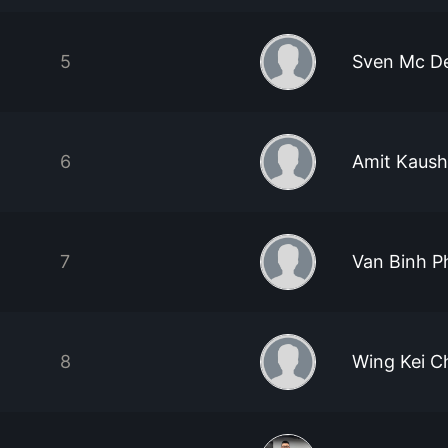
5
Sven Mc D
6
Amit Kaush
7
Van Binh 
8
Wing Kei C