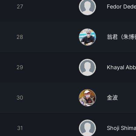
27
Fedor Dede
28
翁君（朱博
29
Khayal Ab
30
金波
31
Shoji Shim