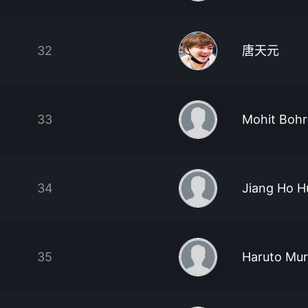
32
唐天元
33
Mohit Bohr
34
Jiang Ho 
35
Haruto Mur