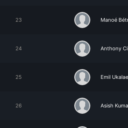
23
Manoé Bétr
24
Anthony Ci
25
Emil Ukala
26
Asish Kum