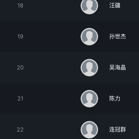
18
汪疆
19
孙世杰
20
吴海晶
21
陈力
22
连冠群