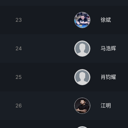
23
徐斌
24
马浩辉
25
肖钧耀
26
江明