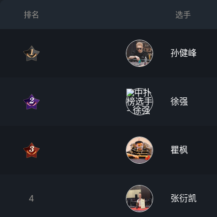
排名
选手
孙健峰
徐强
瞿枫
4
张衍凯