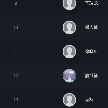
9
齐瑞龙
10
郑吉琼
11
徐晓川
12
俞继征
13
肖楠