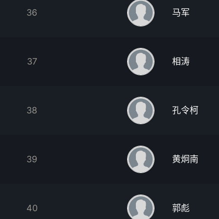
36
马军
37
相涛
38
孔令柯
39
黄炯南
40
郭彪