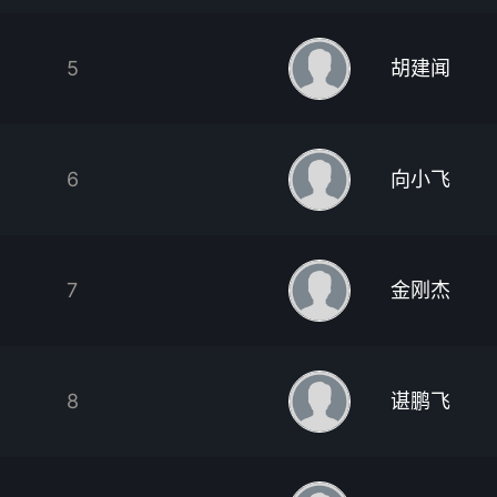
5
胡建闻
6
向小飞
7
金刚杰
8
谌鹏飞