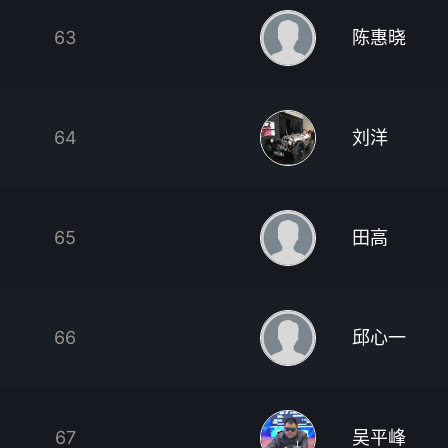
63
陈惠晓
64
刘洋
65
田高
66
邱心一
67
吴平峰