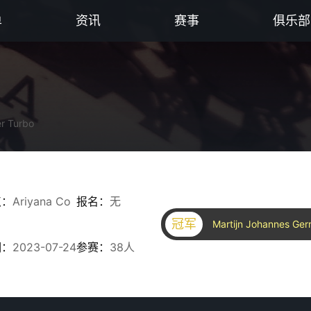
单
资讯
赛事
俱乐部
r Turbo
点：
Ariyana Co
报名：
无
冠军
Martijn Johannes Gerr
期：
2023-07-24
参赛：
38人