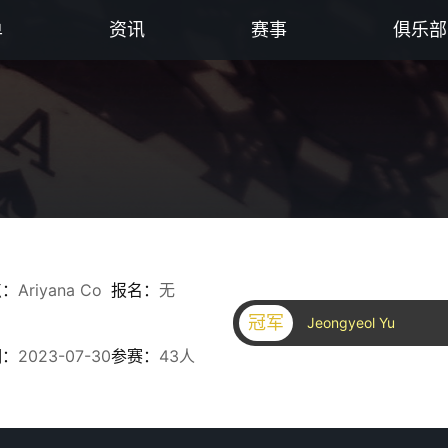
单
资讯
赛事
俱乐部
点：
Ariyana Co
报名：
无
冠军
Jeongyeol Yu
期：
2023-07-30
参赛：
43人