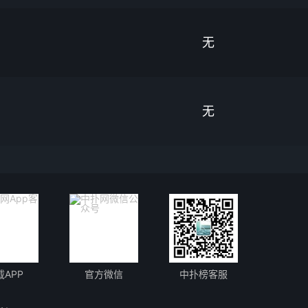
无
无
载APP
官方微信
中扑榜客服