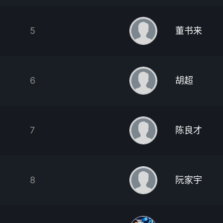
5
董书来
6
胡超
7
陈良才
8
阮家宇