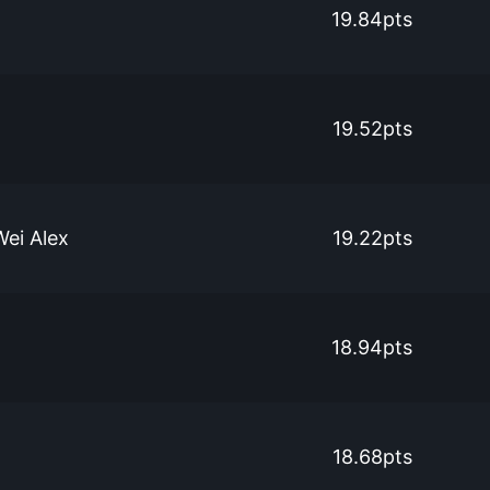
19.84pts
19.52pts
Wei Alex
19.22pts
18.94pts
18.68pts