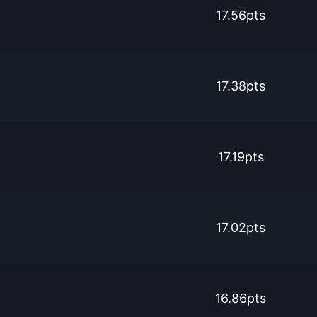
17.56pts
17.38pts
17.19pts
17.02pts
16.86pts