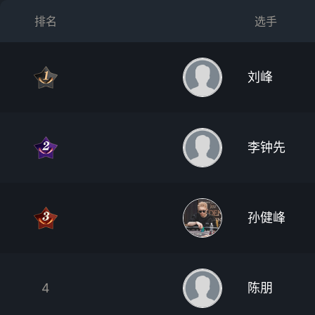
排名
选手
刘峰
李钟先
孙健峰
4
陈朋