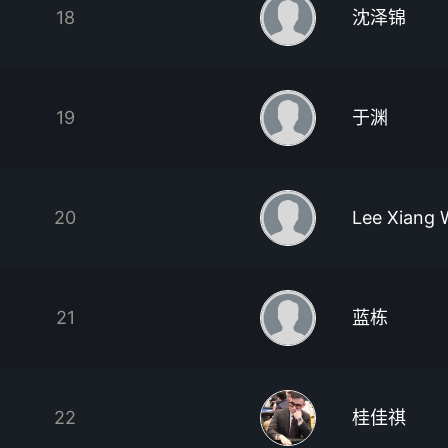
18
沈泽锦
19
于渊
20
Lee Xiang 
21
蓝栋
22
桂佳祺