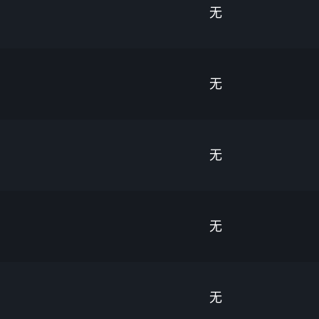
无
无
无
无
无