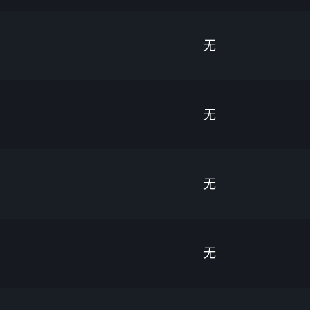
无
无
无
无