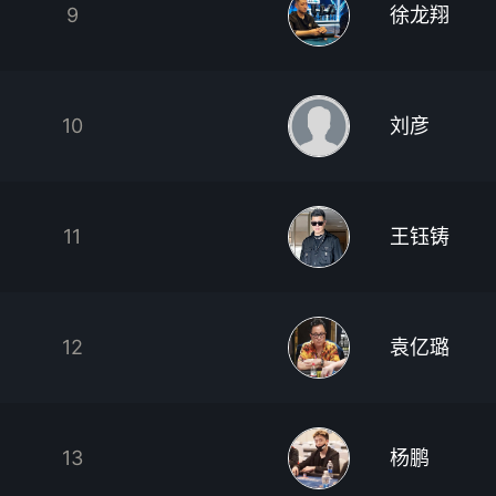
9
徐龙翔
10
刘彦
11
王钰铸
12
袁亿璐
13
杨鹏