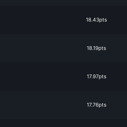
18.43pts
18.19pts
17.97pts
17.76pts