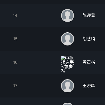
14
陈迎蕾
15
胡艺腾
16
黄童楷
17
王晓辉