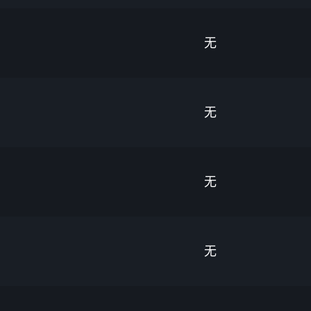
无
无
无
无