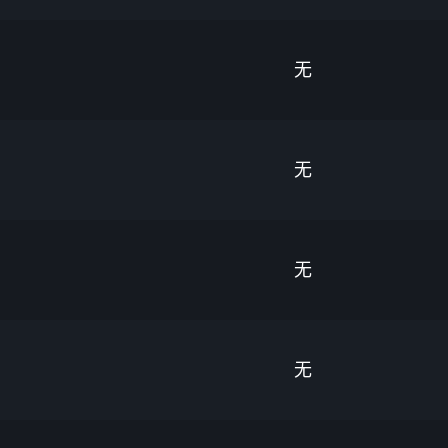
无
无
无
无