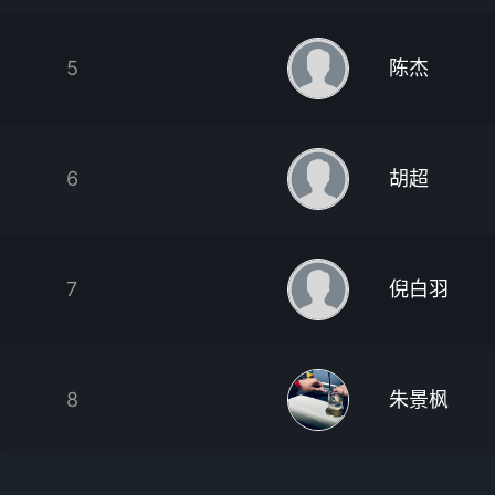
5
陈杰
6
胡超
7
倪白羽
8
朱景枫