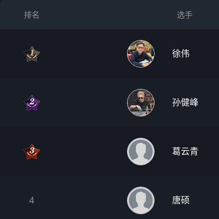
排名
选手
徐伟
孙健峰
葛云青
4
唐硕