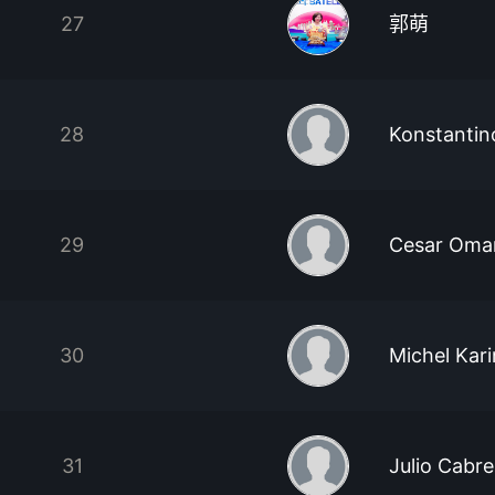
27
郭萌
28
Konstantin
29
Cesar Omar
30
Michel Kar
31
Julio Cabre