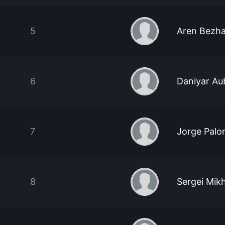
5
Aren Bezh
6
Daniyar Au
7
Jorge Palo
8
Sergei Mik