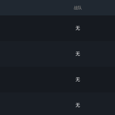
战队
无
无
无
无