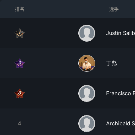
排名
选手
Justin Sali
丁彪
Francisco 
4
Archibald 