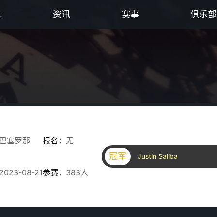
单
资讯
赛事
俱乐部
巴塞罗那
报名：
无
冠军
Justin Saliba
2023-08-21
参赛：
383人