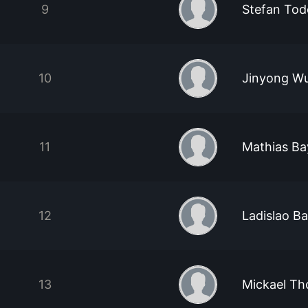
9
Stefan Tod
10
Jinyong W
11
Mathias Ba
12
Ladislao Ba
13
Mickael T