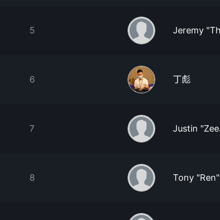
5
Jeremy "T
6
丁彪
7
Justin "Ze
8
Tony "Ren"