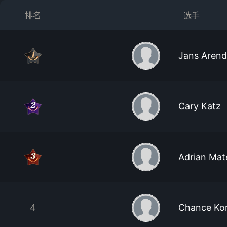
排名
选手
Jans Arend
Cary Katz
Adrian Mat
4
Chance Ko