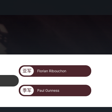
亚军
Florian Ribouchon
季军
Paul Gunness