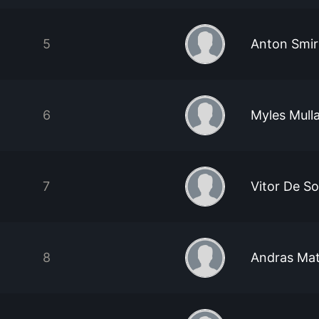
5
Anton Smi
6
Myles Mulla
7
Vitor De S
8
Andras Mat