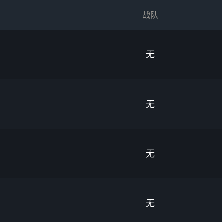
战队
无
无
无
无