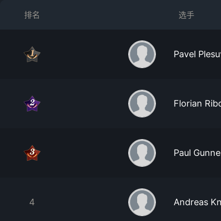
排名
选手
Pavel Plesu
Florian Ri
Paul Gunne
4
Andreas Kn