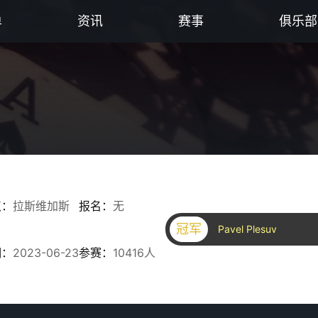
单
资讯
赛事
俱乐部
点：
拉斯维加斯
报名：
无
冠军
Pavel Plesuv
期：
2023-06-23
参赛：
10416人