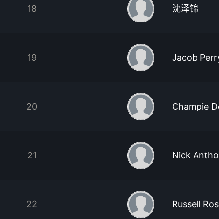
18
沈泽锦
19
Jacob Perr
20
Champie D
21
Nick Anthon
22
Russell Ro