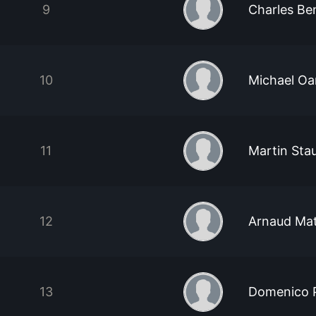
9
Charles Be
10
Michael Oa
11
Martin Sta
12
Arnaud Mat
13
Domenico 