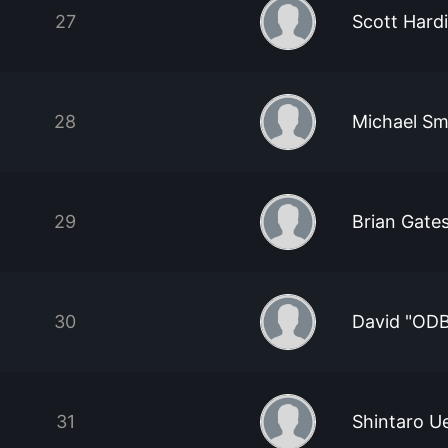
27
Scott Hard
28
Michael Sm
29
Brian Gate
30
David "ODB
31
Shintaro U