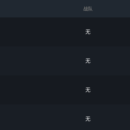
战队
无
无
无
无