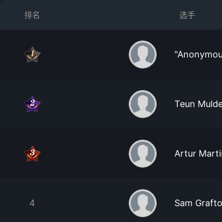
排名
选手
"Anonymou
Teun Mulde
Artur Mart
4
Sam Graft