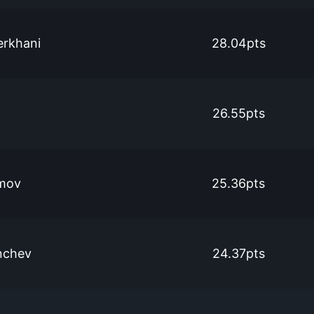
erkhani
28.04pts
26.55pts
mov
25.36pts
nchev
24.37pts