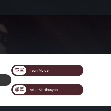
亚军
Teun Mulder
季军
Artur Martirosyan