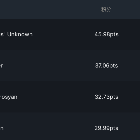
积分
s" Unknown
45.98pts
r
37.06pts
irosyan
32.73pts
on
29.99pts