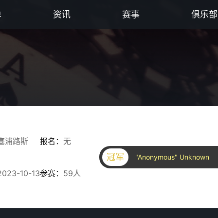
单
资讯
赛事
俱乐部
塞浦路斯
报名：
无
冠军
"Anonymous" Unknown
2023-10-13
参赛：
59人