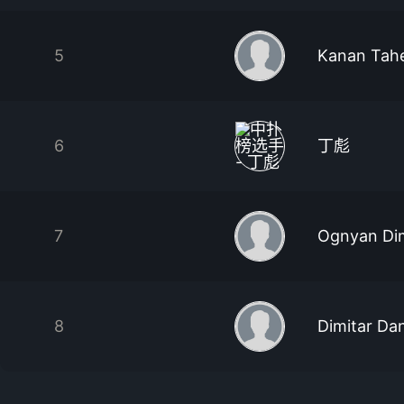
5
Kanan Tah
6
丁彪
7
Ognyan Di
8
Dimitar Da