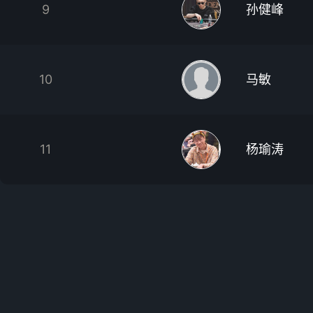
9
孙健峰
10
马敏
11
杨瑜涛