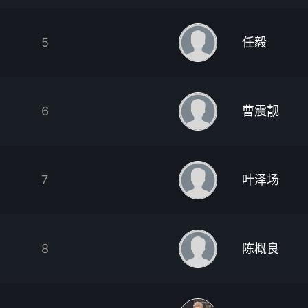
5
任毅
6
曹震靓
7
叶泽场
8
陈概良