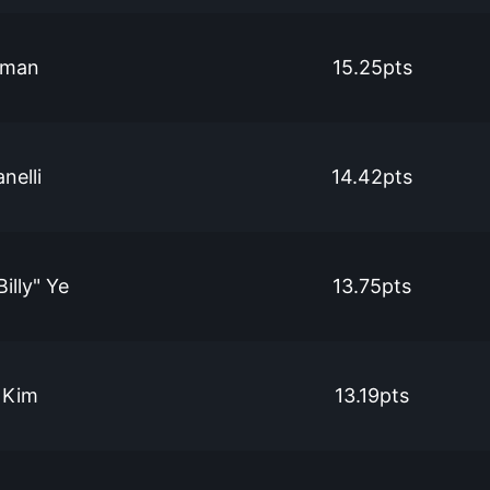
tman
15.25pts
nelli
14.42pts
illy" Ye
13.75pts
 Kim
13.19pts