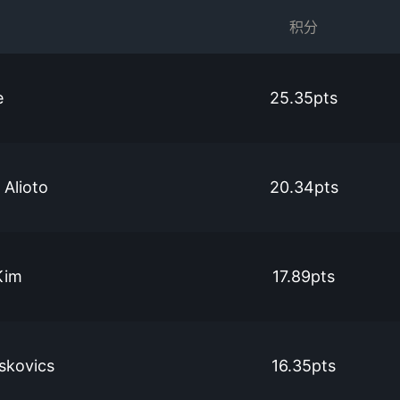
积分
e
25.35pts
 Alioto
20.34pts
Kim
17.89pts
skovics
16.35pts