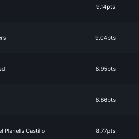
9.14pts
ers
9.04pts
ed
8.95pts
i
8.86pts
 Planells Castillo
8.77pts