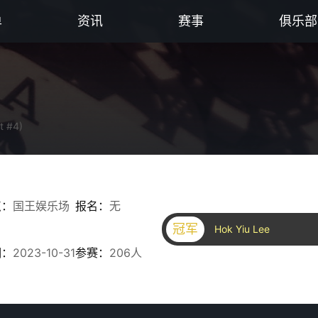
单
资讯
赛事
俱乐部
t #4)
点：
国王娱乐场
报名：
无
冠军
Hok Yiu Lee
期：
2023-10-31
参赛：
206人