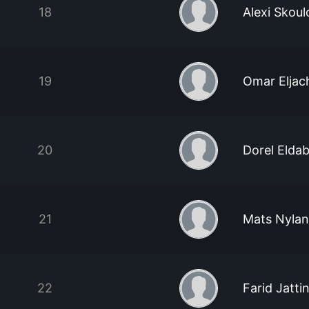
18
Alexi Skoul
19
Omar Eljac
20
Dorel Elda
21
Mats Nylan
22
Farid Jatti