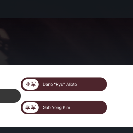
亚军
Dario "Ryu" Alioto
季军
Gab Yong Kim