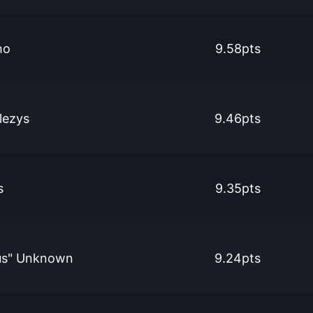
ho
9.58pts
lezys
9.46pts
s
9.35pts
s" Unknown
9.24pts