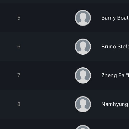
5
Barny Boa
6
Bruno Stefa
7
Zheng Fa "B
8
Namhyung