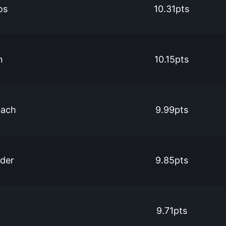
os
10.31pts
h
10.15pts
bach
9.99pts
der
9.85pts
n
9.71pts