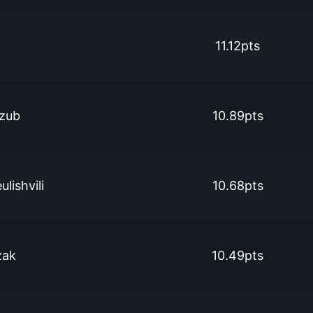
11.12pts
zub
10.89pts
lishvili
10.68pts
zak
10.49pts