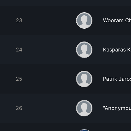
23
Wooram C
24
Kasparas K
25
Patrik Jaro
26
"Anonymou