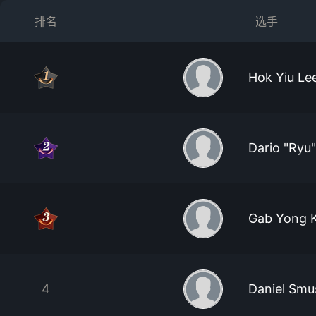
排名
选手
Hok Yiu Le
Dario "Ryu"
Gab Yong 
4
Daniel Smu