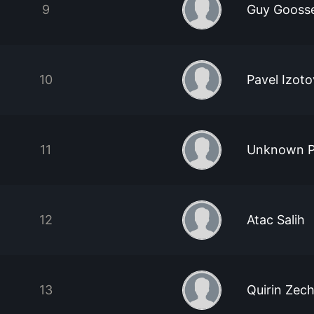
9
Guy Gooss
10
Pavel Izoto
11
Unknown P
12
Atac Salih
13
Quirin Zec