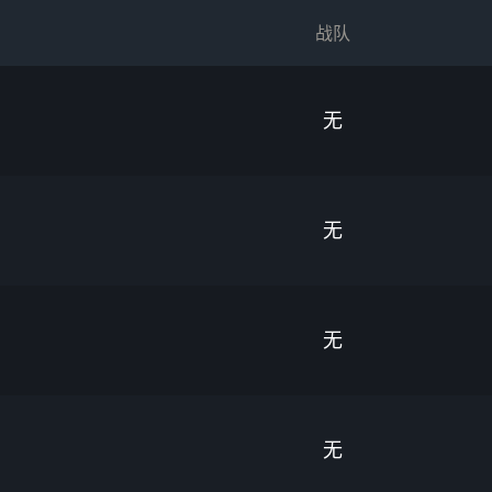
战队
无
无
无
无