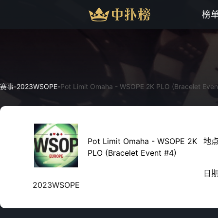
榜
赛事
-
2023WSOPE
-
Pot Limit Omaha - WSOPE 2K PLO (Bracelet Even
Pot Limit Omaha - WSOPE 2K
地
PLO (Bracelet Event #4)
日
2023WSOPE