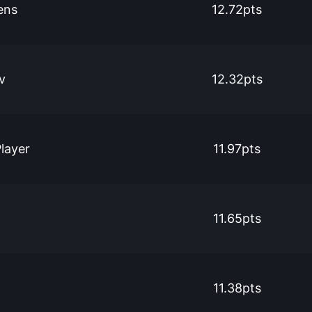
ens
12.72pts
v
12.32pts
layer
11.97pts
11.65pts
h
11.38pts