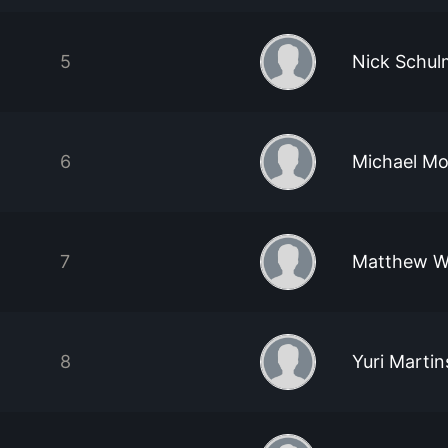
5
Nick Schu
6
Michael M
7
Matthew 
8
Yuri Martin