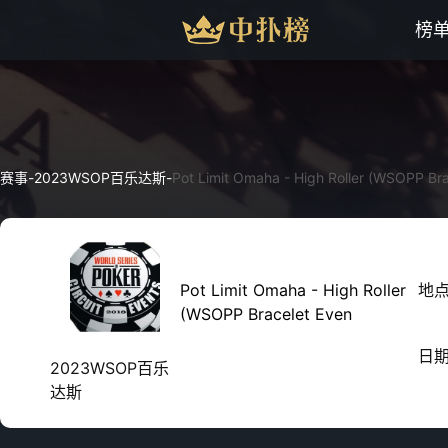
榜
赛事
-
2023WSOP百乐达斯
-
Pot Limit Omaha - High Roller (WSOPP Br
Pot Limit Omaha - High Roller
地
(WSOPP Bracelet Even
日
2023WSOP百乐
达斯