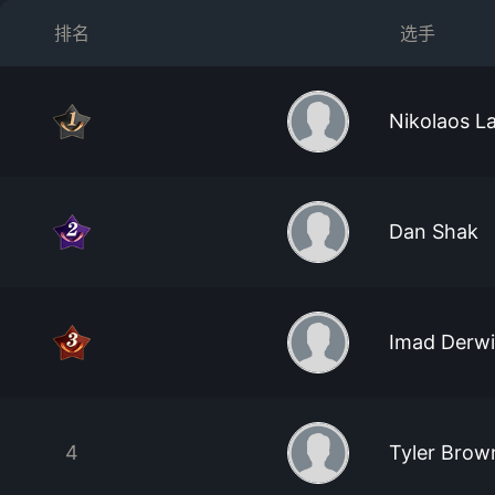
排名
选手
Nikolaos L
Dan Shak
Imad Derw
4
Tyler Brow