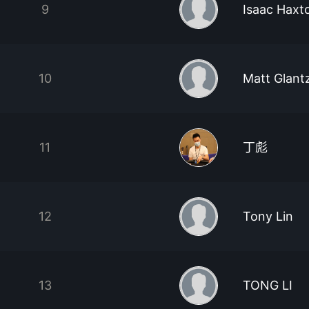
9
Isaac Haxt
10
Matt Glant
11
丁彪
12
Tony Lin
13
TONG LI