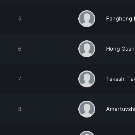
5
Fanghong 
6
Hong Guan
7
Takashi Ta
8
Amartuvshi