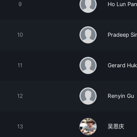
9
Ho Lun Pa
10
Pradeep Si
11
Gerard Huk
12
Renyin Gu
13
吴恩庆