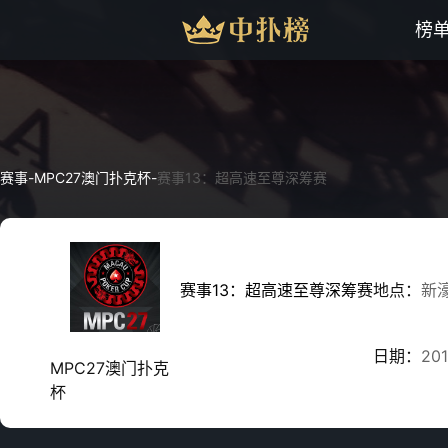
榜
赛事
-
MPC27澳门扑克杯
-
赛事13：超高速至尊深筹赛
赛事13：超高速至尊深筹赛
地点：
新
日期：
201
MPC27澳门扑克
杯