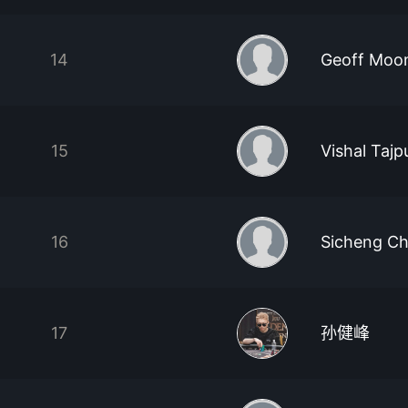
14
Geoff Moo
15
Vishal Tajp
16
Sicheng C
17
孙健峰