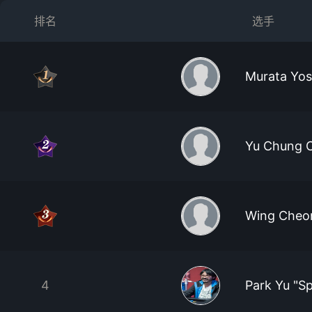
排名
选手
Murata Yo
Yu Chung 
Wing Cheo
4
Park Yu "S