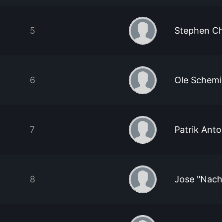
5
Stephen C
6
Ole Schem
7
Patrik Anto
8
Jose "Nach