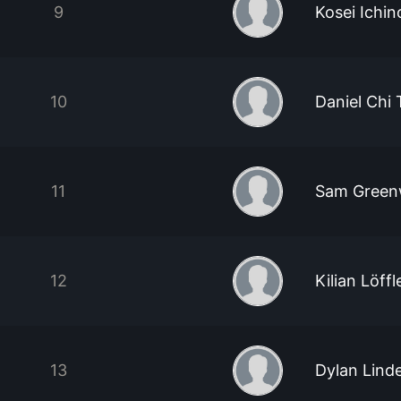
9
Kosei Ichin
10
Daniel Chi
11
Sam Gree
12
Kilian Löffl
13
Dylan Lind