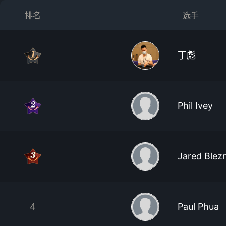
排名
选手
丁彪
Phil Ivey
Jared Blez
4
Paul Phua