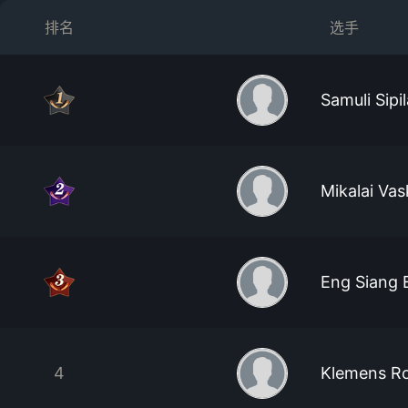
排名
选手
Samuli Sipil
Mikalai Va
Eng Siang
4
Klemens Ro