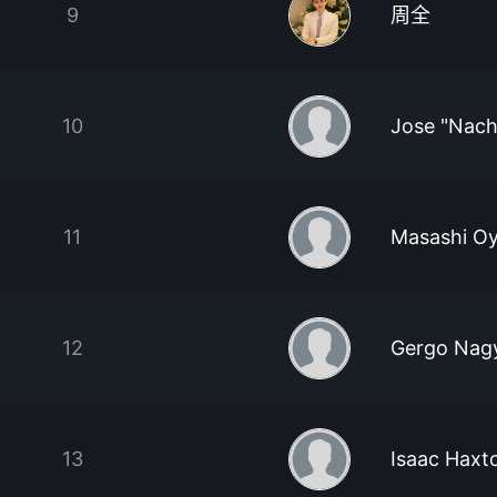
9
周全
10
Jose "Nach
11
Masashi O
12
Gergo Nag
13
Isaac Haxt