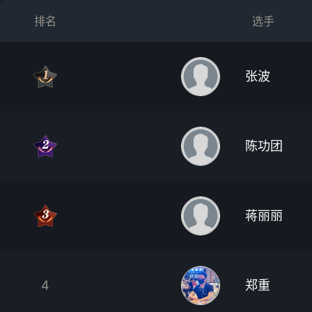
排名
选手
张波
陈功团
蒋丽丽
4
郑重