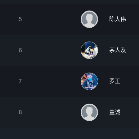
5
陈大伟
6
茅人及
7
罗正
8
董诚