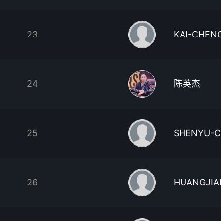
23
KAI-CHEN
24
陈英杰
25
SHENYU-
26
HUANGJIA