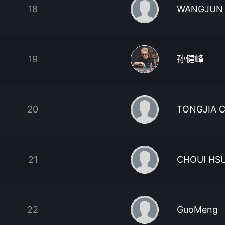
18
WANGJUN
19
孙健峰
20
TONGJIA 
21
CHOUI HS
22
GuoMeng