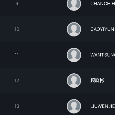
9
CHANCHIH
10
CAOYIYUN
11
WANTSUN
12
顾晓彬
13
LIUWENJIE