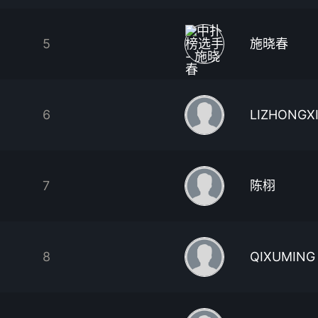
5
施晓春
6
LIZHONGX
7
陈栩
8
QIXUMING