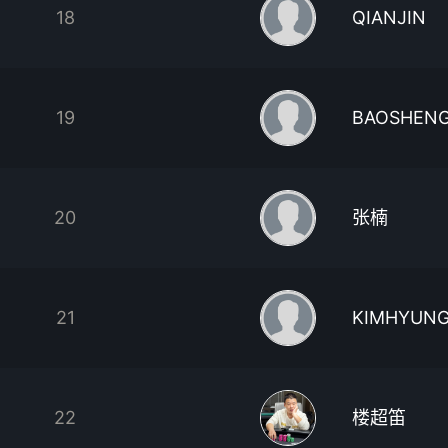
18
QIANJIN
19
BAOSHEN
20
张楠
21
KIMHYUN
22
楼超笛