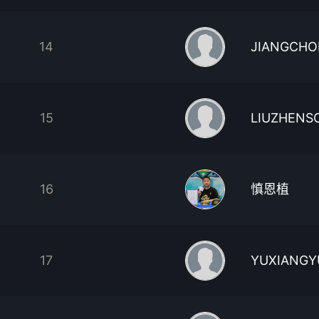
14
JIANGCH
15
LIUZHENS
16
慎恩植
17
YUXIANGY