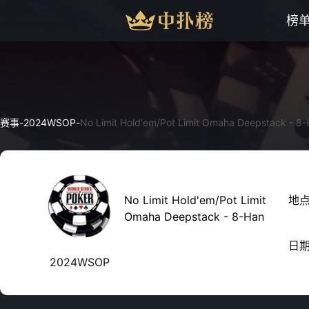
榜
赛事
-
2024WSOP
-
No Limit Hold'em/Pot Limit Omaha Deepstack - 8
No Limit Hold'em/Pot Limit
地
Omaha Deepstack - 8-Han
日
2024WSOP