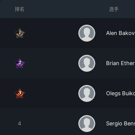
排名
选手
Alen Bakov
Brian Ethe
Olegs Buik
4
Sergio Ben