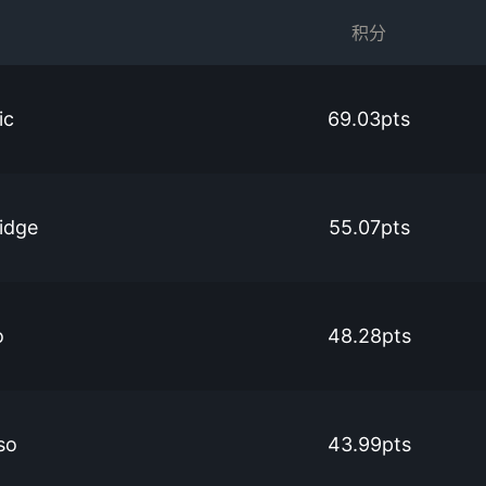
积分
ic
69.03pts
ridge
55.07pts
o
48.28pts
so
43.99pts