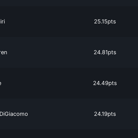
ri
25.15pts
ren
24.81pts
e
24.49pts
 DiGiacomo
24.19pts