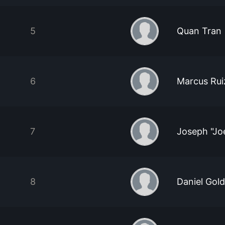
5
Quan Tran
6
Marcus Rui
7
Joseph "Jo
8
Daniel Gol