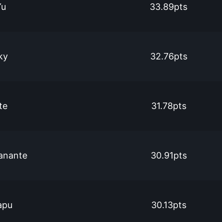
Yu
33.89pts
ky
32.76pts
te
31.78pts
anante
30.91pts
apu
30.13pts