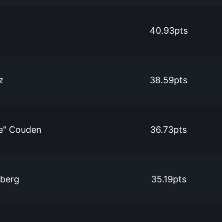
40.93pts
z
38.59pts
e" Couden
36.73pts
dberg
35.19pts