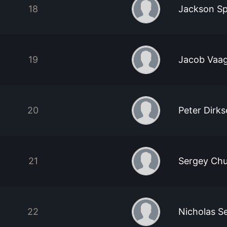
18
Jackson S
19
Jacob Vaa
20
Peter Dirk
21
Sergey Ch
22
Nicholas S