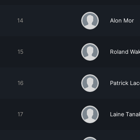
14
Alon Mor
15
Roland Wa
16
Patrick La
17
Laine Tana