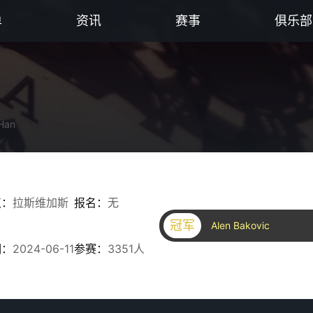
单
资讯
赛事
俱乐部
-Han
点：
拉斯维加斯
报名：
无
冠军
Alen Bakovic
期：
2024-06-11
参赛：
3351人