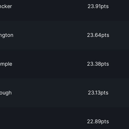
ncker
23.91pts
ngton
23.64pts
emple
23.38pts
rough
23.13pts
22.89pts