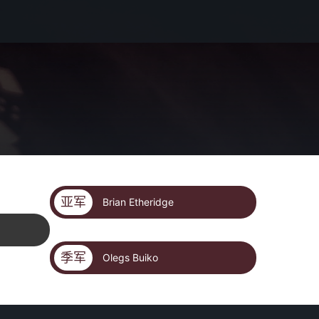
亚军
Brian Etheridge
季军
Olegs Buiko