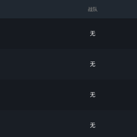
战队
无
无
无
无