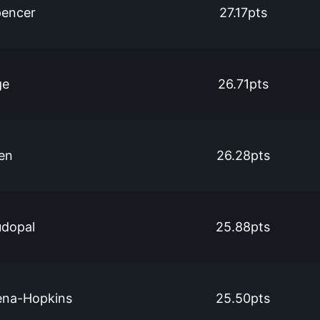
pencer
27.17pts
ge
26.71pts
sen
26.28pts
udopal
25.88pts
ena-Hopkins
25.50pts