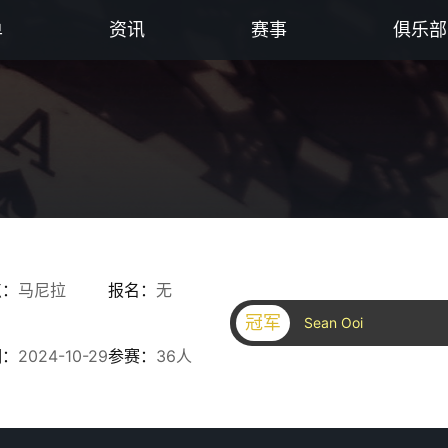
单
资讯
赛事
俱乐部
点：
马尼拉
报名：
无
冠军
Sean Ooi
期：
2024-10-29
参赛：
36人