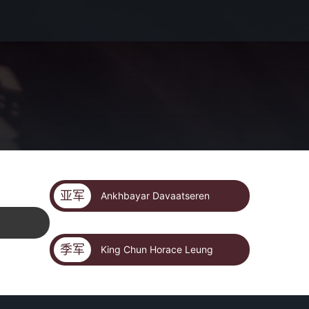
亚军
Ankhbayar Davaatseren
季军
King Chun Horace Leung