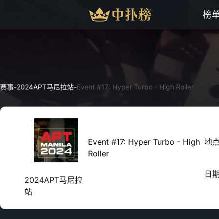
榜
赛事
-
2024APT马尼拉站
-
Event #17: Hyper Turbo - High Roller
Event #17: Hyper Turbo - High
地
Roller
日
2024APT马尼拉
站