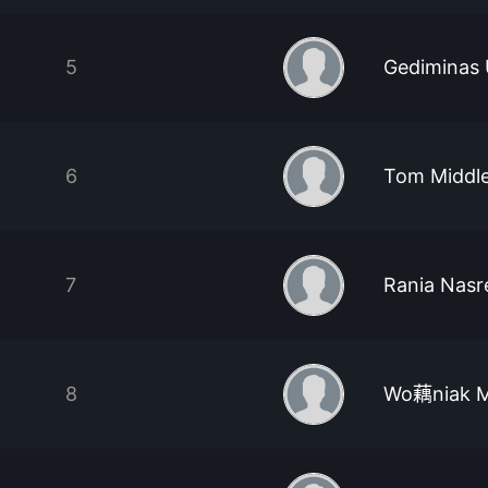
5
Gediminas 
6
Tom Middl
7
Rania Nasr
8
Wo藕niak M