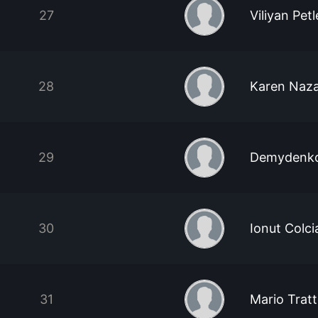
27
Viliyan Pet
28
Karen Naz
29
Demydenko
30
Ionut Colci
31
Mario Trat