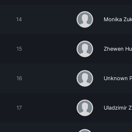
14
Monika Zu
15
Zhewen Hu
16
Unknown P
17
Uladzimir 