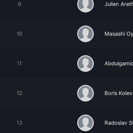
9
Julien Aret
10
Masashi O
11
Abdulgami
12
Boris Kolev
13
Radoslav S