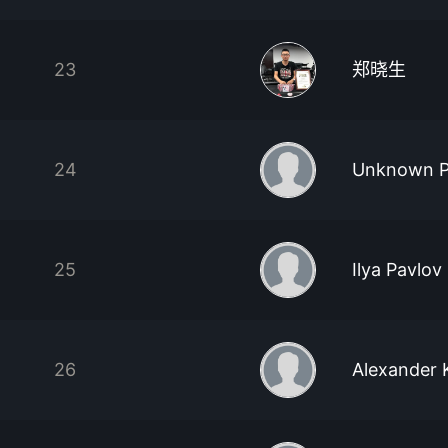
23
郑晓生
24
Unknown P
25
Ilya Pavlov
26
Alexander 