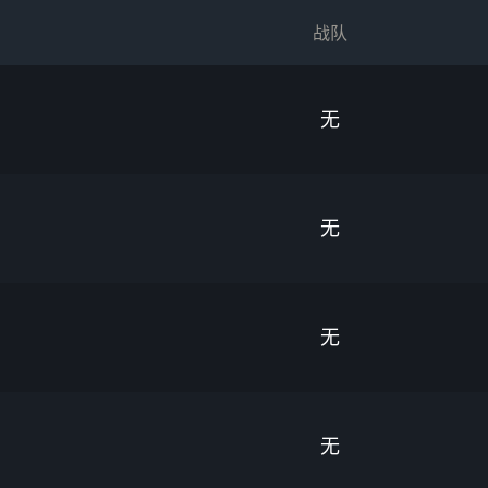
战队
无
无
无
无