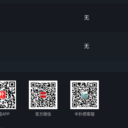
无
无
载APP
官方微信
中扑榜客服