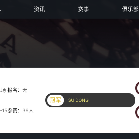
单
资讯
赛事
俱乐部
乐场
报名：
无
冠军
SU DONG
-15
参赛：
36人