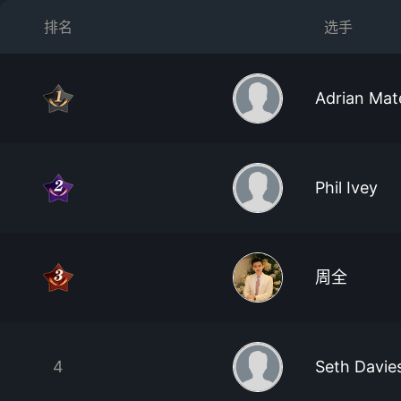
排名
选手
Adrian Mat
Phil Ivey
周全
4
Seth Davie