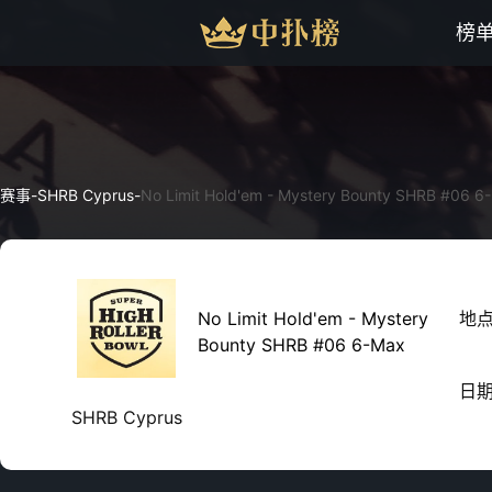
榜
赛事
-
SHRB Cyprus
-
No Limit Hold'em - Mystery Bounty SHRB #06 6
No Limit Hold'em - Mystery
地
Bounty SHRB #06 6-Max
日
SHRB Cyprus