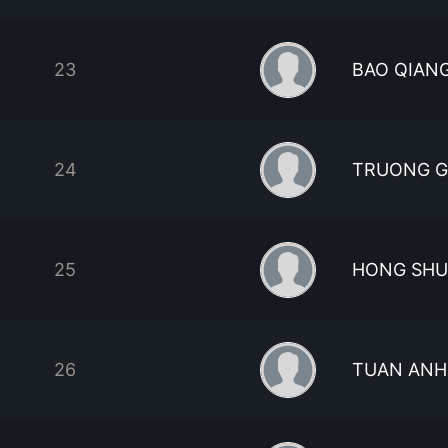
23
BAO QIAN
24
TRUONG G
25
HONG SHU
26
TUAN ANH