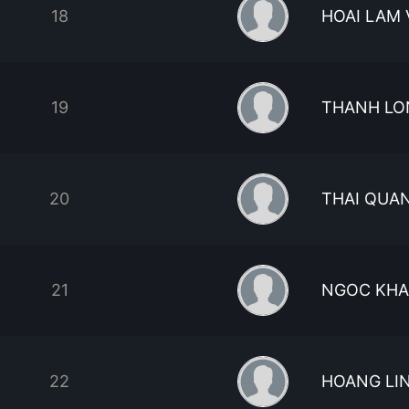
18
HOAI LAM 
19
THANH LO
20
THAI QUA
21
NGOC KH
22
HOANG LI