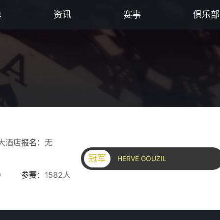
单
资讯
赛事
俱乐部
大酒店
报名：
无
冠军
HERVE GOUZIL
9
参赛：
1582人