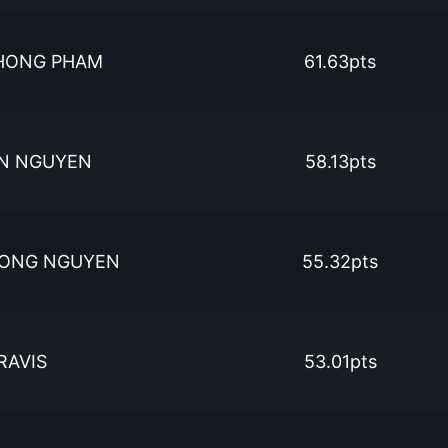
 HONG PHAM
61.63pts
N NGUYEN
58.13pts
ONG NGUYEN
55.32pts
RAVIS
53.01pts