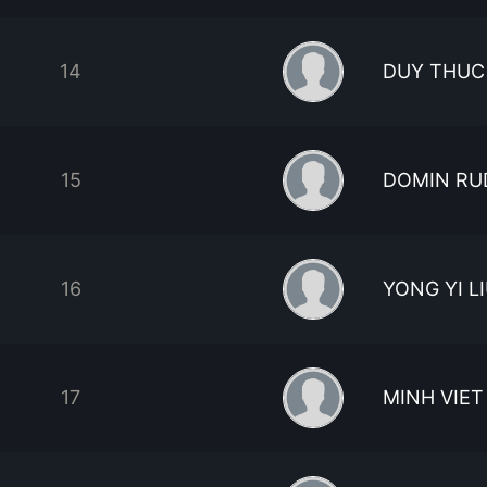
14
DUY THUC
15
DOMIN RU
16
YONG YI L
17
MINH VIE