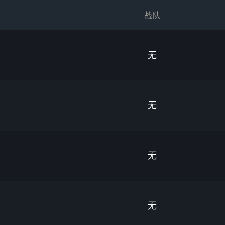
战队
无
无
无
无