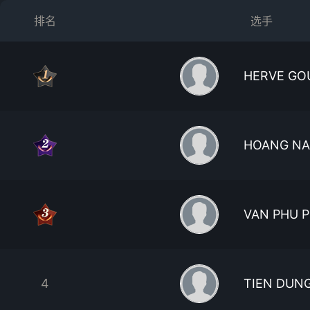
排名
选手
HERVE GO
HOANG N
VAN PHU 
4
TIEN DUN