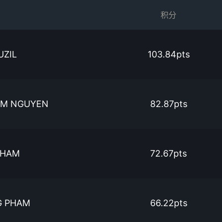
积分
UZIL
103.84pts
AM NGUYEN
82.87pts
PHAM
72.67pts
G PHAM
66.22pts