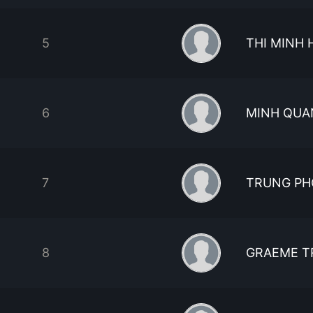
5
THI MINH
6
MINH QUA
7
TRUNG PH
8
GRAEME T