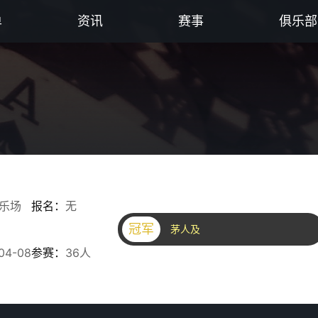
单
资讯
赛事
俱乐部
乐场
报名：
无
冠军
茅人及
04-08
参赛：
36人