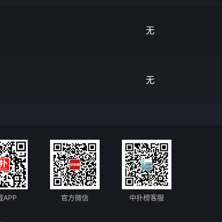
无
无
载APP
官方微信
中扑榜客服