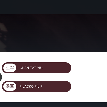
亚军
CHAN TAT YIU
季军
FIJACKO FILIP